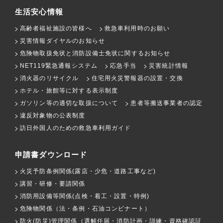
生活安心情報
高齢者福祉施設の皆様へ
救急車利用時のお願い
災害情報ダイヤルのお知らせ
危険物取扱免状と消防設備士免状に関するお知らせ
NET119緊急通報システム
応急手当
災害統計情報
消火器のリサイクル
住宅用火災警報器の設置・交換
ホテル・旅館等に対する表示制度
ガソリン等の適切な取扱について
患者等搬送事業者の認定
違反対象物の公表制度
訪日外国人のための救急車利用ガイド
申請書ダウンロード
火災予防条例関係(露店・少危・道路工事など)
講習・研修・要請関係
消防用設備等関係(点検・着工・設置・特例)
危険物関係（法・条例・石油コンビナート）
防火(防災)管理関係（選解任届・消防計画・訓練・資格確認証