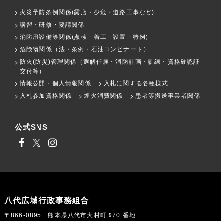
火災予防条例関係(露店・少危・道路工事など)
講習・研修・要請関係
消防用設備等関係(点検・着工・設置・特例)
危険物関係（法・条例・石油コンビナート）
防火(防災)管理関係（選解任届・消防計画・訓練・資格確認証
交付等）
情報公開・個人情報関係
入札に関する各種様式
入札参加資格関係
煙火消費関係
患者等搬送事業者関係
公式SNS
八代広域行政事務組合
〒866-0895 熊本県八代市大村町 970 番地