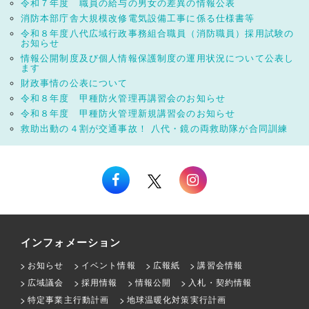
令和７年度 職員の給与の男女の差異の情報公表
消防本部庁舎大規模改修電気設備工事に係る仕様書等
令和８年度八代広域行政事務組合職員（消防職員）採用試験の
お知らせ
情報公開制度及び個人情報保護制度の運用状況について公表し
ます
財政事情の公表について
令和８年度 甲種防火管理再講習会のお知らせ
令和８年度 甲種防火管理新規講習会のお知らせ
救助出動の４割が交通事故！ 八代・鏡の両救助隊が合同訓練
インフォメーション
お知らせ
イベント情報
広報紙
講習会情報
広域議会
採用情報
情報公開
入札・契約情報
特定事業主行動計画
地球温暖化対策実行計画