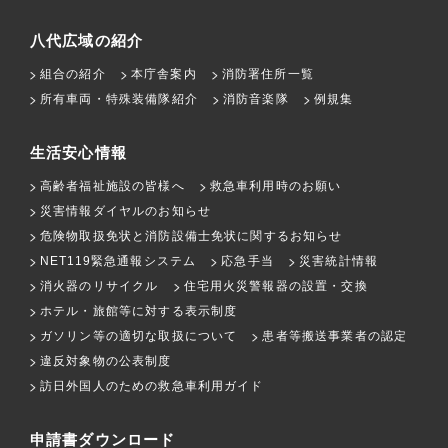
八代広域の紹介
組合の紹介
本庁舎案内
消防署住所一覧
所有車両・特殊装備隊紹介
消防音楽隊
例規集
生活安心情報
高齢者福祉施設の皆様へ
救急車利用時のお願い
災害情報ダイヤルのお知らせ
危険物取扱免状と消防設備士免状に関するお知らせ
NET119緊急通報システム
応急手当
災害統計情報
消火器のリサイクル
住宅用火災警報器の設置・交換
ホテル・旅館等に対する表示制度
ガソリン等の適切な取扱について
患者等搬送事業者の認定
違反対象物の公表制度
訪日外国人のための救急車利用ガイド
申請書ダウンロード