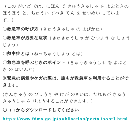
（この がいど では、にほん で きゅうきゅしゃ を よぶときの
ほうほう と、ちゅうい すべき てん を せつめい していま
す。）
〇
救急車の呼び方
（きゅうきゅしゃ の よびかた）
〇
救急車が必要な症状
（きゅきゅうしゃ が ひつよう な しょう
じょう）
〇
熱中症とは
（ねっちゅうしょう とは）
〇
救急車を呼ぶときのポイント
（きゅうきゅうしゃ を よぶと
き の ぽいんと）
※緊急の病気やケガの際は、誰もが救急車を利用することがで
きます。
(きんきゅう の びょうき や けが のさいは、だれもが きゅう
きゅうしゃ を りようすることができます。)
〇ココからダウンロードしてください
https://www.fdma.go.jp/publication/portal/post1.html