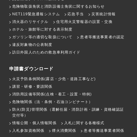
危険物取扱免状と消防設備士免状に関するお知らせ
NET119緊急通報システム
応急手当
災害統計情報
消火器のリサイクル
住宅用火災警報器の設置・交換
ホテル・旅館等に対する表示制度
ガソリン等の適切な取扱について
患者等搬送事業者の認定
違反対象物の公表制度
訪日外国人のための救急車利用ガイド
申請書ダウンロード
火災予防条例関係(露店・少危・道路工事など)
講習・研修・要請関係
消防用設備等関係(点検・着工・設置・特例)
危険物関係（法・条例・石油コンビナート）
防火(防災)管理関係（選解任届・消防計画・訓練・資格確認証
交付等）
情報公開・個人情報関係
入札に関する各種様式
入札参加資格関係
煙火消費関係
患者等搬送事業者関係