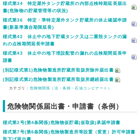
様式第34 特定屋外タンク貯蔵所の内部点検時期延長届出
書(危険物の貯蔵管理等の状況)
様式第36 特定・準特定屋外タンク貯蔵所の休止確認申請
書(新基準適合期限延長)
様式第42 休止中の地下貯蔵タンク又は二重殻タンクの漏
れの点検期間延長申請書
様式第43 休止中の地下埋設配管の漏れの点検期間延長申
請書
(別記様式第1)危険物製造所貯蔵所取扱所除外届出書
(別記様式第2)危険物製造所貯蔵所取扱所継続届出書
カテゴリ：
危険物関係（法・条例・石油コンビナート）
危険物関係届出書・申請書（条例）
様式第2号(第4条関係)危険物仮貯蔵(仮取扱)承認申請書
様式第7号(第6条関係)危険物製造所等設置（変更）許可申請書
取下げ届出書