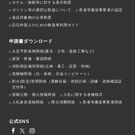
ホテル・旅館等に対する表示制度
ガソリン等の適切な取扱について
患者等搬送事業者の認定
違反対象物の公表制度
訪日外国人のための救急車利用ガイド
申請書ダウンロード
火災予防条例関係(露店・少危・道路工事など)
講習・研修・要請関係
消防用設備等関係(点検・着工・設置・特例)
危険物関係（法・条例・石油コンビナート）
防火(防災)管理関係（選解任届・消防計画・訓練・資格確認証
交付等）
情報公開・個人情報関係
入札に関する各種様式
入札参加資格関係
煙火消費関係
患者等搬送事業者関係
公式SNS