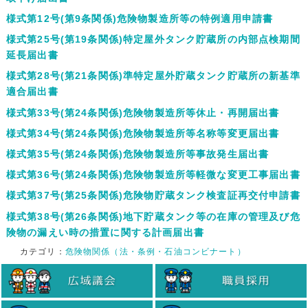
様式第12号(第9条関係)危険物製造所等の特例適用申請書
様式第25号(第19条関係)特定屋外タンク貯蔵所の内部点検期間
延長届出書
様式第28号(第21条関係)準特定屋外貯蔵タンク貯蔵所の新基準
適合届出書
様式第33号(第24条関係)危険物製造所等休止・再開届出書
様式第34号(第24条関係)危険物製造所等名称等変更届出書
様式第35号(第24条関係)危険物製造所等事故発生届出書
様式第36号(第24条関係)危険物製造所等軽微な変更工事届出書
様式第37号(第25条関係)危険物貯蔵タンク検査証再交付申請書
様式第38号(第26条関係)地下貯蔵タンク等の在庫の管理及び危
険物の漏えい時の措置に関する計画届出書
カテゴリ：
危険物関係（法・条例・石油コンビナート）