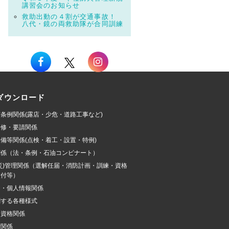
講習会のお知らせ
救助出動の４割が交通事故！
八代・鏡の両救助隊が合同訓練
ダウンロード
条例関係(露店・少危・道路工事など)
研修・要請関係
備等関係(点検・着工・設置・特例)
関係（法・条例・石油コンビナート）
災)管理関係（選解任届・消防計画・訓練・資格
交付等）
開・個人情報関係
関する各種様式
加資格関係
費関係