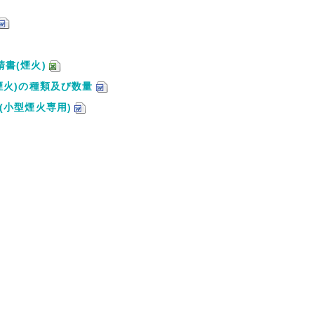
ド
請書(煙火)
掛煙火)の種類及び数量
(小型煙火専用)