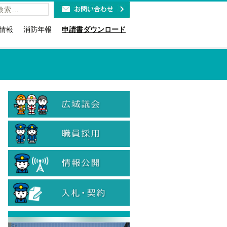
情報
消防年報
申請書ダウンロード
福祉施設の皆様へ
火災予防条例関係(露店・少危・道路
工事など)
利用時のお願い
講習・研修・要請関係
報ダイヤルのお知らせ
消防用設備等関係(点検・着工・設
紹介
取扱免状と消防設備士免状に
置・特例)
お知らせ
危険物関係（法・条例・石油コンビ
19緊急通報システム
ナート）
当
防火(防災)管理関係（選解任届・消防
計画・訓練・資格確認証交付等）
計情報
情報公開・個人情報関係
のリサイクル
入札に関する各種様式
火災警報器の設置・交換
入札参加資格関係
・旅館等に対する表示制度
煙火消費関係
ン等の適切な取扱について
患者等搬送事業者関係
象物の公表制度
国人のための救急車利用ガイ