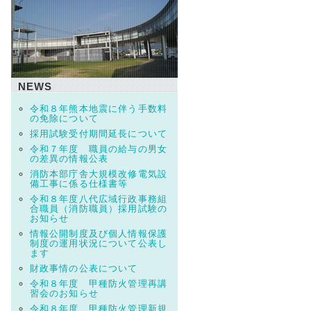
NEWS
令和８年熊本地震に伴う手数料
の免除について
採用試験受付期間延長について
令和７年度 職員の給与の男女
の差異の情報公表
消防本部庁舎大規模改修電気設
備工事に係る仕様書等
令和８年度八代広域行政事務組
合職員（消防職員）採用試験の
お知らせ
情報公開制度及び個人情報保護
制度の運用状況について公表し
ます
財政事情の公表について
令和８年度 甲種防火管理再講
習会のお知らせ
令和８年度 甲種防火管理新規