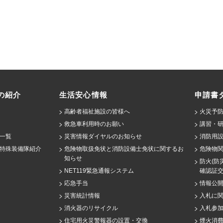
の紹介
生活安心情報
申請書
高齢者福祉施設の皆様へ
火災予防
救急車利用時のお願い
講習・
一覧
災害情報ダイヤルのお知らせ
消防用設
特殊装備隊紹介
危険物取扱免状と消防設備士免状に関するお
危険物
知らせ
防火(防
NET119緊急通報システム
確認証
応急手当
情報公
災害統計情報
入札に
消火器のリサイクル
入札参
住宅用火災警報器の設置・交換
煙火消