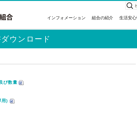
検
索:
インフォメーション
組合の紹介
生活安心
お知らせ
組合の紹介
高齢者
イベント情報
本庁舎案内
救急車
書ダウンロード
広報紙
消防署住所一覧
災害情
講習会情報
所有車両・特殊装備隊
危険物
関する
広域議会
消防音楽隊
NET1
採用情報
例規集
応急手
情報公開
類及び数量
災害統
入札・契約情報
消火器
特定事業主行動計画
住宅用
専用)
地球温暖化対策実行計画
ホテル
ガソリ
違反対
訪日外