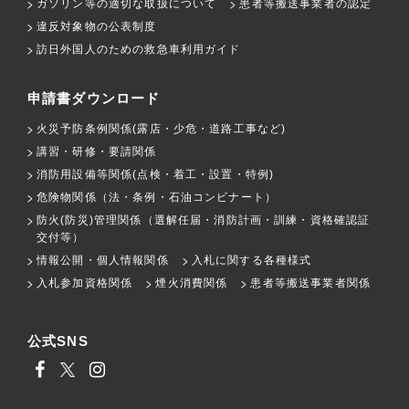
ガソリン等の適切な取扱について
患者等搬送事業者の認定
違反対象物の公表制度
訪日外国人のための救急車利用ガイド
申請書ダウンロード
火災予防条例関係(露店・少危・道路工事など)
講習・研修・要請関係
消防用設備等関係(点検・着工・設置・特例)
危険物関係（法・条例・石油コンビナート）
防火(防災)管理関係（選解任届・消防計画・訓練・資格確認証
交付等）
情報公開・個人情報関係
入札に関する各種様式
入札参加資格関係
煙火消費関係
患者等搬送事業者関係
公式SNS