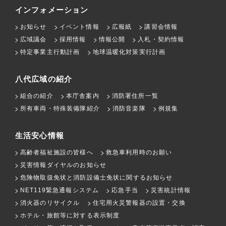
インフォメーション
お知らせ
イベント情報
広報紙
講習会情報
広域議会
採用情報
情報公開
入札・契約情報
特定事業主行動計画
地球温暖化対策実行計画
八代広域の紹介
組合の紹介
本庁舎案内
消防署住所一覧
所有車両・特殊装備隊紹介
消防音楽隊
例規集
生活安心情報
高齢者福祉施設の皆様へ
救急車利用時のお願い
災害情報ダイヤルのお知らせ
危険物取扱免状と消防設備士免状に関するお知らせ
NET119緊急通報システム
応急手当
災害統計情報
消火器のリサイクル
住宅用火災警報器の設置・交換
ホテル・旅館等に対する表示制度