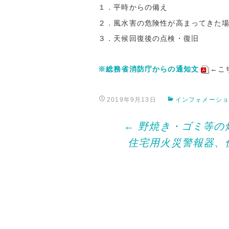
１．平時からの備え
２．風水害の危険性が高まってきた
３．天候回復後の点検・復旧
※総務省消防庁からの通知文
←こ
2019年9月13日
インフォメーシ
Post
←
野焼き・ゴミ等の
住宅用火災警報器、
navigation