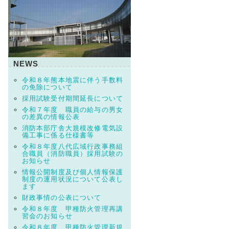
NEWS
令和８年熊本地震に伴う手数料
の免除について
採用試験受付期間延長について
令和７年度 職員の給与の男女
の差異の情報公表
消防本部庁舎大規模改修電気設
備工事に係る仕様書等
令和８年度八代広域行政事務組
合職員（消防職員）採用試験の
お知らせ
情報公開制度及び個人情報保護
制度の運用状況について公表し
ます
財政事情の公表について
令和８年度 甲種防火管理再講
習会のお知らせ
令和８年度 甲種防火管理新規