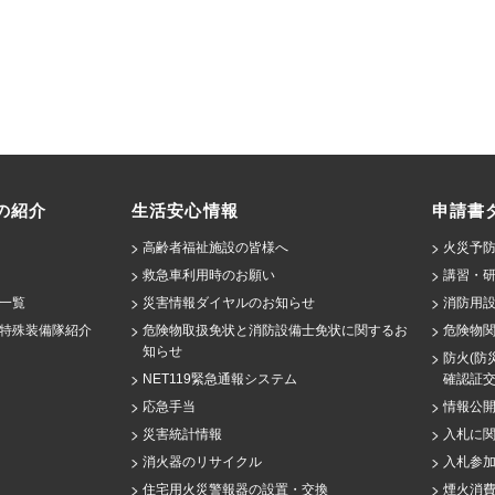
の紹介
生活安心情報
申請書
高齢者福祉施設の皆様へ
火災予防
救急車利用時のお願い
講習・
一覧
災害情報ダイヤルのお知らせ
消防用設
特殊装備隊紹介
危険物取扱免状と消防設備士免状に関するお
危険物
知らせ
防火(防
NET119緊急通報システム
確認証
応急手当
情報公
災害統計情報
入札に
消火器のリサイクル
入札参
住宅用火災警報器の設置・交換
煙火消