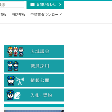
情報
消防年報
申請書ダウンロード
福祉施設の皆様へ
火災予防条例関係(露店・少危・道路
工事など)
利用時のお願い
講習・研修・要請関係
報ダイヤルのお知らせ
消防用設備等関係(点検・着工・設
紹介
取扱免状と消防設備士免状に
置・特例)
お知らせ
危険物関係（法・条例・石油コンビ
19緊急通報システム
ナート）
当
防火(防災)管理関係（選解任届・消防
計画・訓練・資格確認証交付等）
計情報
情報公開・個人情報関係
のリサイクル
入札に関する各種様式
火災警報器の設置・交換
入札参加資格関係
・旅館等に対する表示制度
煙火消費関係
ン等の適切な取扱について
患者等搬送事業者関係
象物の公表制度
国人のための救急車利用ガイ