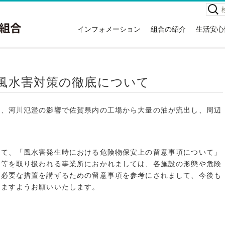
検
索:
インフォメーション
組合の紹介
生活安心
お知らせ
組合の紹介
高齢者
イベント情報
本庁舎案内
救急車
広報紙
消防署住所一覧
災害情
風水害対策の徹底について
講習会情報
所有車両・特殊装備隊
危険物
関する
広域議会
消防音楽隊
NET1
い、河川氾濫の影響で佐賀県内の工場から大量の油が流出し、周辺
採用情報
例規集
。
応急手
情報公開
災害統
入札・契約情報
消火器
いて、「風水害発生時における危険物保安上の留意事項について」
特定事業主行動計画
物等を取り扱われる事業所におかれましては、各施設の形態や危険
住宅用
地球温暖化対策実行計画
、必要な措置を講ずるための留意事項を参考にされまして、今後も
ホテル
きますようお願いいたします。
ガソリ
違反対
訪日外