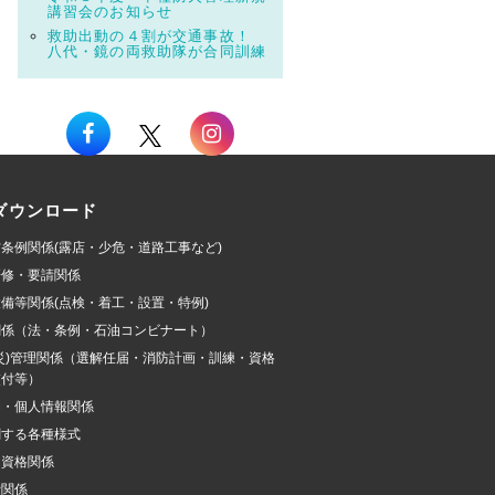
講習会のお知らせ
救助出動の４割が交通事故！
八代・鏡の両救助隊が合同訓練
ダウンロード
条例関係(露店・少危・道路工事など)
研修・要請関係
備等関係(点検・着工・設置・特例)
関係（法・条例・石油コンビナート）
災)管理関係（選解任届・消防計画・訓練・資格
交付等）
開・個人情報関係
関する各種様式
加資格関係
費関係