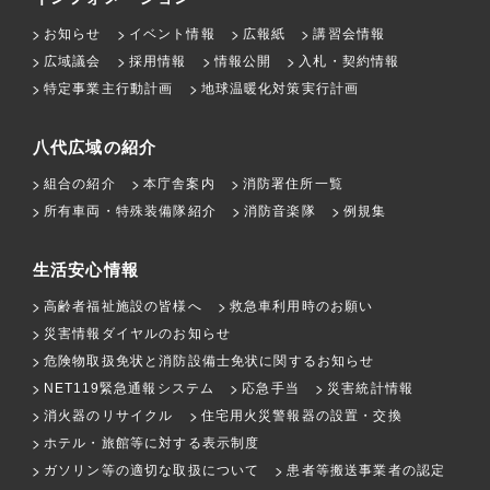
お知らせ
イベント情報
広報紙
講習会情報
広域議会
採用情報
情報公開
入札・契約情報
特定事業主行動計画
地球温暖化対策実行計画
八代広域の紹介
組合の紹介
本庁舎案内
消防署住所一覧
所有車両・特殊装備隊紹介
消防音楽隊
例規集
生活安心情報
高齢者福祉施設の皆様へ
救急車利用時のお願い
災害情報ダイヤルのお知らせ
危険物取扱免状と消防設備士免状に関するお知らせ
NET119緊急通報システム
応急手当
災害統計情報
消火器のリサイクル
住宅用火災警報器の設置・交換
ホテル・旅館等に対する表示制度
ガソリン等の適切な取扱について
患者等搬送事業者の認定