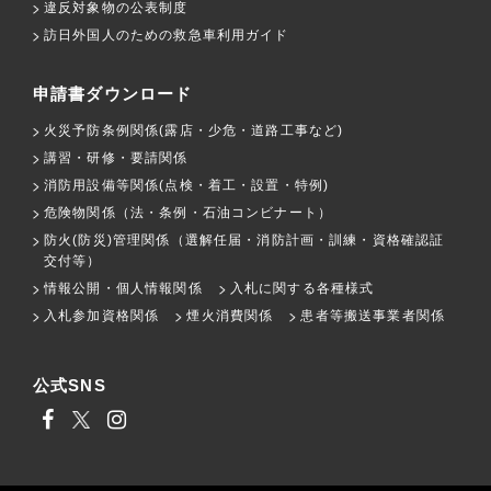
違反対象物の公表制度
訪日外国人のための救急車利用ガイド
申請書ダウンロード
火災予防条例関係(露店・少危・道路工事など)
講習・研修・要請関係
消防用設備等関係(点検・着工・設置・特例)
危険物関係（法・条例・石油コンビナート）
防火(防災)管理関係（選解任届・消防計画・訓練・資格確認証
交付等）
情報公開・個人情報関係
入札に関する各種様式
入札参加資格関係
煙火消費関係
患者等搬送事業者関係
公式SNS