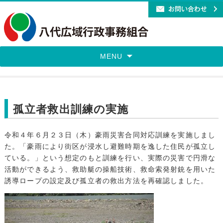
MENU
孤立者救出訓練の実施
令和４年６月２３日（木）豪雨災害合同対応訓練を実施しまし
た。「豪雨により街区が浸水し避難時期を逸した住民が孤立し
ている。」という想定のもと訓練を行い、実際の災害で円滑な
活動ができるよう、救助艇の操船技術、救命索発射銃を用いた
誘導ロープの設定及び孤立者の救出方法を再確認しました。