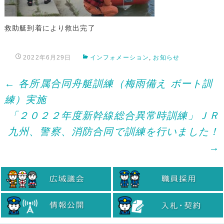
救助艇到着により救出完了
2022年6月29日
インフォメーション
,
お知らせ
Post
←
各所属合同舟艇訓練（梅雨備え ボート訓
練）実施
navigation
「２０２２年度新幹線総合異常時訓練」ＪＲ
九州、警察、消防合同で訓練を行いました！
→