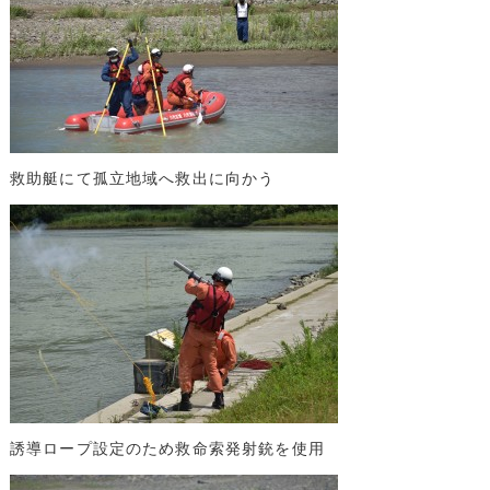
救助艇にて孤立地域へ救出に向かう
誘導ロープ設定のため救命索発射銃を使用