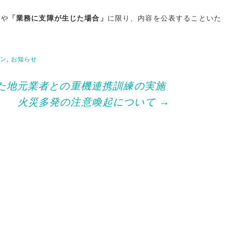
ド
」
や
「業務に支障が生じた場合」
に限り、内容を公表することいた
ョン
,
お知らせ
た地元業者との重機連携訓練の実施
火災多発の注意喚起について
→