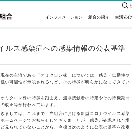
検
索:
インフォメーション
組合の紹介
生活安心
お知らせ
組合の紹介
高齢者
イベント情報
本庁舎案内
救急車
広報紙
消防署住所一覧
災害情
イルス感染症への感染情報の公表基準
講習会情報
所有車両・特殊装備隊
危険物
関する
広域議会
消防音楽隊
NET1
採用情報
例規集
応急手
情報公開
、現在の主流である「オミクロン株」については、感染・伝播性や
災害統
は低い可能性が示唆されるなど、その特徴が明らかになってきてい
入札・契約情報
消火器
特定事業主行動計画
住宅用
いオミクロン株の特徴を踏まえ、濃厚接触者の特定やその待機期間
地球温暖化対策実行計画
準の改正等が行われています。
ホテル
ガソリ
つきましては、これまで、当組合における新型コロナウイルス感染
合ホームページでお知らせしておりましたが、感染が確認された場
違反対
んど見られていないことから、今後は次のように公表の基準を改定
訪日外