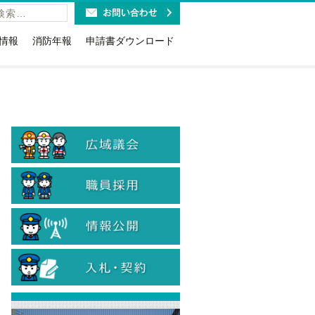
情報
消防年報
申請書ダウンロード
福祉施設の皆様へ
火災予防条例関係(露店・少危・道路
工事など)
利用時のお願い
講習・研修・要請関係
報ダイヤルのお知らせ
消防用設備等関係(点検・着工・設
紹介
取扱免状と消防設備士免状に
置・特例)
お知らせ
危険物関係（法・条例・石油コンビ
19緊急通報システム
ナート）
当
防火(防災)管理関係（選解任届・消防
計画・訓練・資格確認証交付等）
計情報
情報公開・個人情報関係
のリサイクル
入札に関する各種様式
火災警報器の設置・交換
入札参加資格関係
・旅館等に対する表示制度
煙火消費関係
ン等の適切な取扱について
患者等搬送事業者関係
象物の公表制度
国人のための救急車利用ガイ