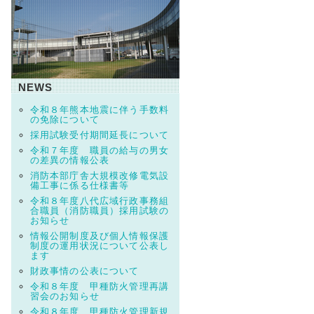
NEWS
令和８年熊本地震に伴う手数料
の免除について
採用試験受付期間延長について
令和７年度 職員の給与の男女
の差異の情報公表
消防本部庁舎大規模改修電気設
備工事に係る仕様書等
令和８年度八代広域行政事務組
合職員（消防職員）採用試験の
お知らせ
情報公開制度及び個人情報保護
制度の運用状況について公表し
ます
財政事情の公表について
令和８年度 甲種防火管理再講
習会のお知らせ
令和８年度 甲種防火管理新規