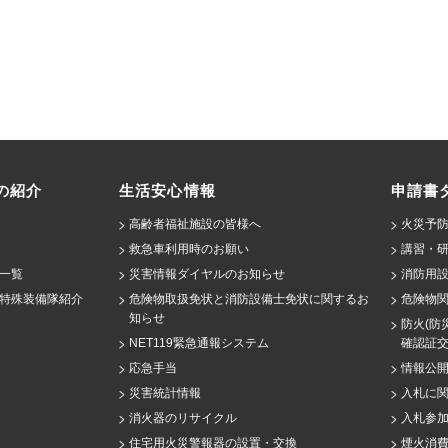
の紹介
生活安心情報
申請書
高齢者福祉施設の皆様へ
火災予防
救急車利用時のお願い
講習・
一覧
災害情報ダイヤルのお知らせ
消防用設
特殊装備隊紹介
危険物取扱免状と消防設備士免状に関するお
危険物
知らせ
防火(防
NET119緊急通報システム
確認証
応急手当
情報公
災害統計情報
入札に
消火器のリサイクル
入札参
住宅用火災警報器の設置・交換
煙火消