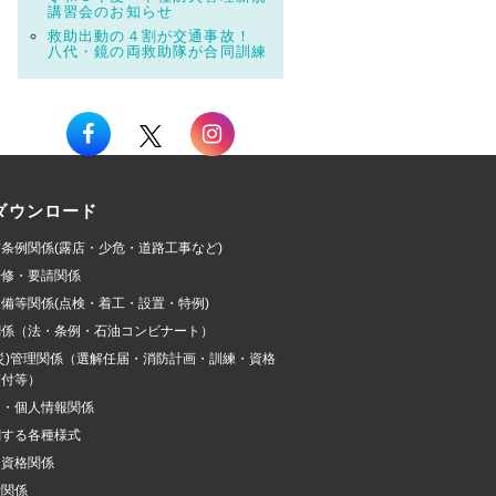
講習会のお知らせ
救助出動の４割が交通事故！
八代・鏡の両救助隊が合同訓練
ダウンロード
条例関係(露店・少危・道路工事など)
研修・要請関係
備等関係(点検・着工・設置・特例)
関係（法・条例・石油コンビナート）
災)管理関係（選解任届・消防計画・訓練・資格
交付等）
開・個人情報関係
関する各種様式
加資格関係
費関係