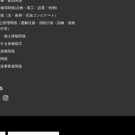
研修・要請関係
備等関係(点検・着工・設置・特例)
関係（法・条例・石油コンビナート）
災)管理関係（選解任届・消防計画・訓練・資格
交付等）
開・個人情報関係
関する各種様式
加資格関係
費関係
搬送事業者関係
S