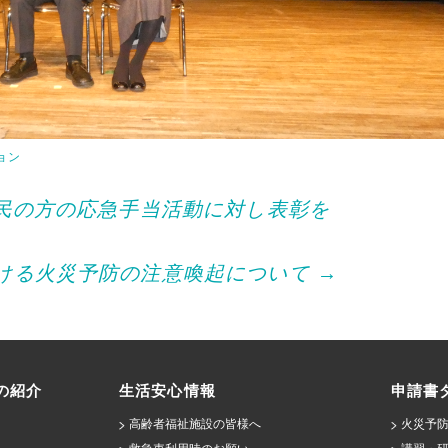
ョン
民の方の応急手当活動に対し表彰を
ける火災予防の注意喚起について
→
の紹介
生活安心情報
申請書
高齢者福祉施設の皆様へ
火災予防