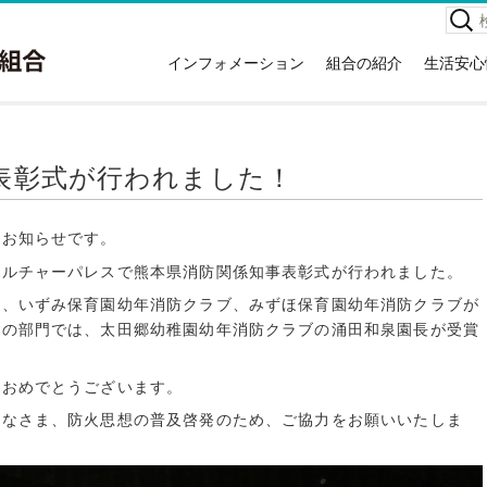
検
索:
インフォメーション
組合の紹介
生活安心
お知らせ
組合の紹介
高齢者
イベント情報
本庁舎案内
救急車
広報紙
消防署住所一覧
災害情
表彰式が行われました！
講習会情報
所有車両・特殊装備隊
危険物
関する
広域議会
消防音楽隊
NET1
のお知らせです。
採用情報
例規集
応急手
カルチャーパレスで熊本県消防関係知事表彰式が行われました。
情報公開
災害統
は、いずみ保育園幼年消防クラブ、みずほ保育園幼年消防クラブが
入札・契約情報
消火器
彰の部門では、太田郷幼稚園幼年消防クラブの涌田和泉園長が受賞
特定事業主行動計画
住宅用
地球温暖化対策実行計画
ホテル
におめでとうございます。
ガソリ
みなさま、防火思想の普及啓発のため、ご協力をお願いいたしま
違反対
訪日外