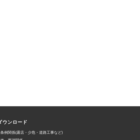
ダウンロード
条例関係(露店・少危・道路工事など)