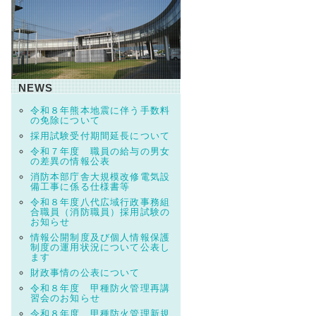
NEWS
令和８年熊本地震に伴う手数料
の免除について
採用試験受付期間延長について
令和７年度 職員の給与の男女
の差異の情報公表
消防本部庁舎大規模改修電気設
備工事に係る仕様書等
令和８年度八代広域行政事務組
合職員（消防職員）採用試験の
お知らせ
情報公開制度及び個人情報保護
制度の運用状況について公表し
ます
財政事情の公表について
令和８年度 甲種防火管理再講
習会のお知らせ
令和８年度 甲種防火管理新規