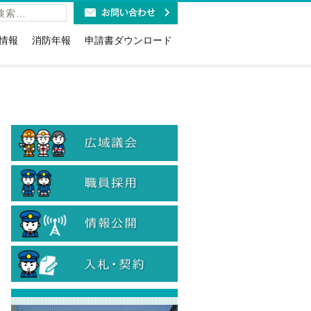
情報
消防年報
申請書ダウンロード
福祉施設の皆様へ
火災予防条例関係(露店・少危・道路
工事など)
利用時のお願い
講習・研修・要請関係
報ダイヤルのお知らせ
消防用設備等関係(点検・着工・設
紹介
取扱免状と消防設備士免状に
置・特例)
お知らせ
危険物関係（法・条例・石油コンビ
19緊急通報システム
ナート）
当
防火(防災)管理関係（選解任届・消防
計画・訓練・資格確認証交付等）
計情報
情報公開・個人情報関係
のリサイクル
入札に関する各種様式
火災警報器の設置・交換
入札参加資格関係
・旅館等に対する表示制度
煙火消費関係
ン等の適切な取扱について
患者等搬送事業者関係
象物の公表制度
国人のための救急車利用ガイ