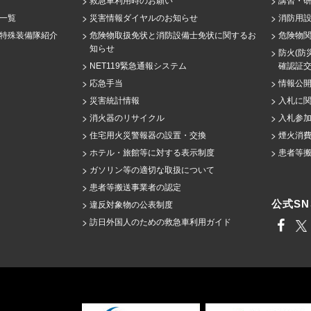
救急車利用時のお願い
講習・
一覧
災害情報ダイヤルのお知らせ
消防用設
特殊装備隊紹介
危険物取扱免状と消防設備士免状に関するお
危険物
知らせ
防火(防
NET119緊急通報システム
確認証
応急手当
情報公
災害統計情報
入札に
消火器のリサイクル
入札参
住宅用火災警報器の設置・交換
煙火消
ホテル・旅館等に対する表示制度
患者等
ガソリン等の適切な取扱について
患者等搬送事業者の認定
公式SN
違反対象物の公表制度
訪日外国人のための救急車利用ガイド