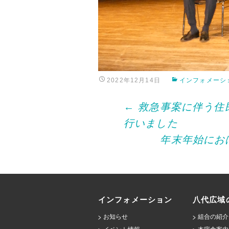
2022年12月14日
インフォメーシ
Post
←
救急事案に伴う住
行いました
navigation
年末年始にお
インフォメーション
八代広域
お知らせ
組合の紹介