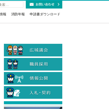
情報
消防年報
申請書ダウンロード
福祉施設の皆様へ
火災予防条例関係(露店・少危・道路
工事など)
利用時のお願い
講習・研修・要請関係
報ダイヤルのお知らせ
消防用設備等関係(点検・着工・設
紹介
取扱免状と消防設備士免状に
置・特例)
お知らせ
危険物関係（法・条例・石油コンビ
19緊急通報システム
ナート）
当
防火(防災)管理関係（選解任届・消防
計画・訓練・資格確認証交付等）
計情報
情報公開・個人情報関係
のリサイクル
入札に関する各種様式
火災警報器の設置・交換
入札参加資格関係
・旅館等に対する表示制度
煙火消費関係
ン等の適切な取扱について
患者等搬送事業者関係
象物の公表制度
国人のための救急車利用ガイ