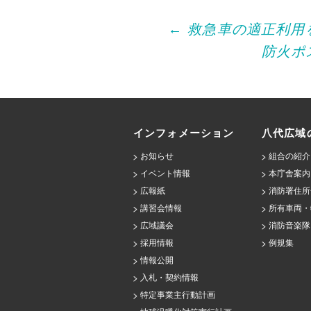
Post
←
救急車の適正利用
防火ポ
navigation
インフォメーション
八代広域
お知らせ
組合の紹介
イベント情報
本庁舎案内
広報紙
消防署住所
講習会情報
所有車両・
広域議会
消防音楽隊
採用情報
例規集
情報公開
入札・契約情報
特定事業主行動計画