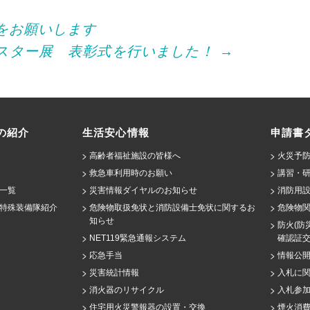
をお願いします
スター展 表彰式を行いました！
→
の紹介
生活安心情報
申請書
高齢者福祉施設の皆様へ
火災予防
救急車利用時のお願い
講習・
一覧
災害情報ダイヤルのお知らせ
消防用設
特殊装備隊紹介
危険物取扱免状と消防設備士免状に関するお
危険物
知らせ
防火(防
NET119緊急通報システム
確認証
応急手当
情報公
災害統計情報
入札に
消火器のリサイクル
入札参
住宅用火災警報器の設置・交換
煙火消