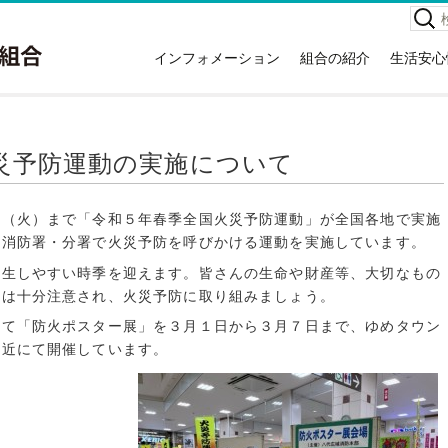
検
索:
インフォメーション
組合の紹介
生活安心
お知らせ
組合の紹介
高齢者
イベント情報
本庁舎案内
救急車
広報紙
消防署住所一覧
災害情
災予防運動の実施について
講習会情報
所有車両・特殊装備隊
危険物
関する
広域議会
消防音楽隊
NET1
日（火）まで「令和５年春季全国火災予防運動」が全国各地で実施
採用情報
例規集
各消防署・分署で火災予防を呼びかける運動を実施しています。
応急手
情報公開
災害統
発生しやすい時季を迎えます。皆さんの生命や財産等、大切なもの
入札・契約情報
には十分注意され、火災予防に取り組みましょう。
消火器
特定事業主行動計画
せて「防火ポスター展」を３月１日から３月７日まで、ゆめタウン
住宅用
地球温暖化対策実行計画
付近にて開催しています。
ホテル
ガソリ
違反対
訪日外