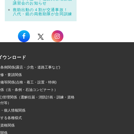
講習会のお知らせ
救助出動の４割が交通事故！
八代・鏡の両救助隊が合同訓練
ダウンロード
条例関係(露店・少危・道路工事など)
研修・要請関係
備等関係(点検・着工・設置・特例)
関係（法・条例・石油コンビナート）
災)管理関係（選解任届・消防計画・訓練・資格
交付等）
開・個人情報関係
関する各種様式
加資格関係
費関係