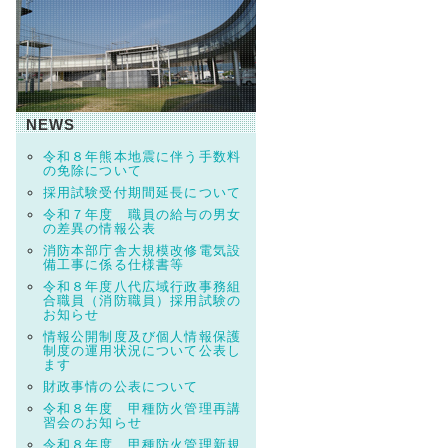
NEWS
令和８年熊本地震に伴う手数料
の免除について
採用試験受付期間延長について
令和７年度 職員の給与の男女
の差異の情報公表
消防本部庁舎大規模改修電気設
備工事に係る仕様書等
令和８年度八代広域行政事務組
合職員（消防職員）採用試験の
お知らせ
情報公開制度及び個人情報保護
制度の運用状況について公表し
ます
財政事情の公表について
令和８年度 甲種防火管理再講
習会のお知らせ
令和８年度 甲種防火管理新規