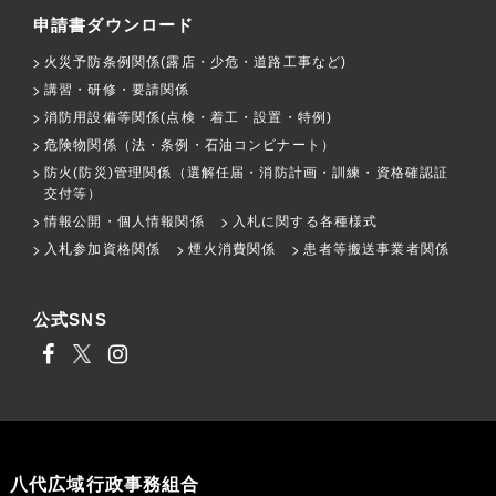
申請書ダウンロード
火災予防条例関係(露店・少危・道路工事など)
講習・研修・要請関係
消防用設備等関係(点検・着工・設置・特例)
危険物関係（法・条例・石油コンビナート）
防火(防災)管理関係（選解任届・消防計画・訓練・資格確認証
交付等）
情報公開・個人情報関係
入札に関する各種様式
入札参加資格関係
煙火消費関係
患者等搬送事業者関係
公式SNS
八代広域行政事務組合