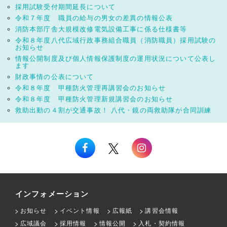
採用試験受付期間延長について
令和７年度 職員の給与の男女の差異の情報公表
消防本部庁舎大規模改修電気設備工事に係る仕様書等
令和８年度八代広域行政事務組合職員（消防職員）採用試験の
お知らせ
情報公開制度及び個人情報保護制度の運用状況について公表し
ます
財政事情の公表について
令和８年度 甲種防火管理再講習会のお知らせ
令和８年度 甲種防火管理新規講習会のお知らせ
救助出動の４割が交通事故！ 八代・鏡の両救助隊が合同訓練
インフォメーション
お知らせ
イベント情報
広報紙
講習会情報
広域議会
採用情報
情報公開
入札・契約情報