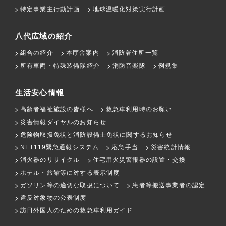
特定事業主行動計画
地球温暖化対策実行計画
八代広域の紹介
組合の紹介
本庁舎案内
消防署住所一覧
所有車両・特殊装備隊紹介
消防音楽隊
例規集
生活安心情報
高齢者福祉施設の皆様へ
救急車利用時のお願い
災害情報ダイヤルのお知らせ
危険物取扱免状と消防設備士免状に関するお知らせ
NET119緊急通報システム
応急手当
災害統計情報
消火器のリサイクル
住宅用火災警報器の設置・交換
ホテル・旅館等に対する表示制度
ガソリン等の適切な取扱について
患者等搬送事業者の認定
違反対象物の公表制度
訪日外国人のための救急車利用ガイド