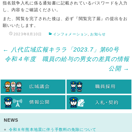
指名競争入札に係る通知書に記載されているパスワードを入力
し、内容をご確認ください。
また、閲覧を完了された後は、必ず『閲覧完了届』の提出をお
願いいたします。
2023年8月10日
インフォメーション
,
お知らせ
Post
←
八代広域広報キララ「2023.7」第60号
令和４年度 職員の給与の男女の差異の情報
navigation
公開
→
NEWS
令和８年熊本地震に伴う手数料の免除について