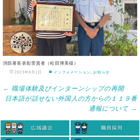
消防署長表彰受賞者（松田博美様）
2023年9月1日
インフォメーション
,
お知らせ
Post
←
職場体験及びインターンシップの再開
日本語が話せない外国人の方からの１１９番
navigation
通報について
→