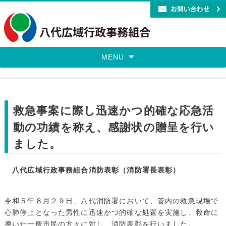
MENU
救急事案に際し迅速かつ的確な応急活
動の功績を称え、感謝状の贈呈を行い
ました。
八代広域行政事務組合消防表彰（消防署長表彰）
令和５年８月２９日、八代消防署において、管内の救急現場で
心肺停止となった男性に迅速かつ的確な処置を実施し、救命に
導いた一般市民の方々に対し、消防表彰を行いました。