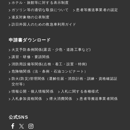
ホテル・旅館等に対する表示制度
ガソリン等の適切な取扱について
患者等搬送事業者の認定
違反対象物の公表制度
訪日外国人のための救急車利用ガイド
申請書ダウンロード
火災予防条例関係(露店・少危・道路工事など)
講習・研修・要請関係
消防用設備等関係(点検・着工・設置・特例)
危険物関係（法・条例・石油コンビナート）
防火(防災)管理関係（選解任届・消防計画・訓練・資格確認証
交付等）
情報公開・個人情報関係
入札に関する各種様式
入札参加資格関係
煙火消費関係
患者等搬送事業者関係
公式SNS