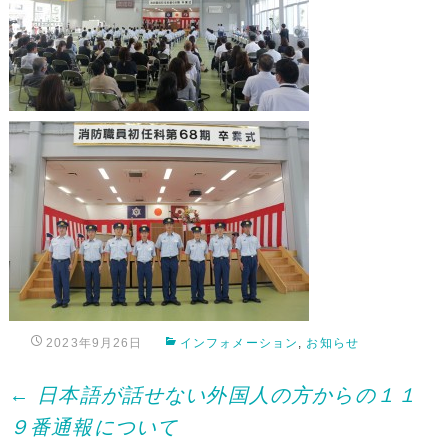
2023年9月26日
インフォメーション
,
お知らせ
Post
←
日本語が話せない外国人の方からの１１
９番通報について
navigation