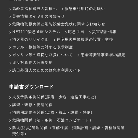
高齢者福祉施設の皆様へ
救急車利用時のお願い
災害情報ダイヤルのお知らせ
危険物取扱免状と消防設備士免状に関するお知らせ
NET119緊急通報システム
応急手当
災害統計情報
消火器のリサイクル
住宅用火災警報器の設置・交換
ホテル・旅館等に対する表示制度
ガソリン等の適切な取扱について
患者等搬送事業者の認定
違反対象物の公表制度
訪日外国人のための救急車利用ガイド
申請書ダウンロード
火災予防条例関係(露店・少危・道路工事など)
講習・研修・要請関係
消防用設備等関係(点検・着工・設置・特例)
危険物関係（法・条例・石油コンビナート）
防火(防災)管理関係（選解任届・消防計画・訓練・資格確認証
交付等）