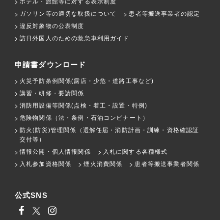
ホテル・旅館等に対する表示制度
ガソリン等の適切な取扱について
患者等搬送事業者の認定
違反対象物の公表制度
訪日外国人のための救急車利用ガイド
申請書ダウンロード
火災予防条例関係(露店・少危・道路工事など)
講習・研修・要請関係
消防用設備等関係(点検・着工・設置・特例)
危険物関係（法・条例・石油コンビナート）
防火(防災)管理関係（選解任届・消防計画・訓練・資格確認証
交付等）
情報公開・個人情報関係
入札に関する各種様式
入札参加資格関係
煙火消費関係
患者等搬送事業者関係
公式SNS