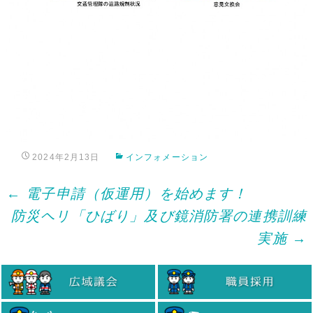
2024年2月13日
インフォメーション
Post
←
電子申請（仮運用）を始めます！
防災ヘリ「ひばり」及び鏡消防署の連携訓練
navigation
実施
→