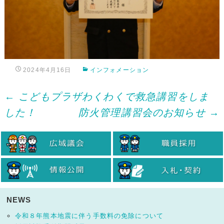
2024年4月16日
インフォメーション
Post
←
こどもプラザわくわくで救急講習をしま
した！
防火管理講習会のお知らせ
→
navigation
NEWS
令和８年熊本地震に伴う手数料の免除について