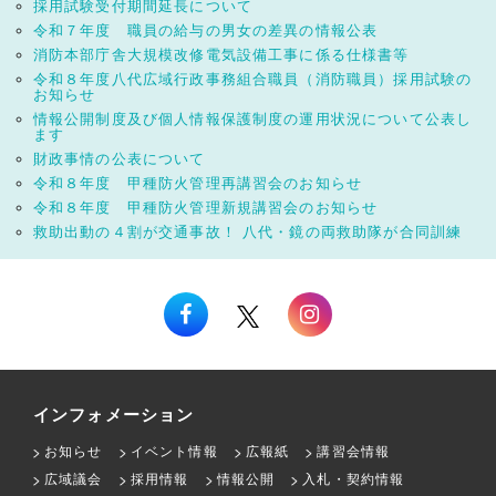
採用試験受付期間延長について
令和７年度 職員の給与の男女の差異の情報公表
消防本部庁舎大規模改修電気設備工事に係る仕様書等
令和８年度八代広域行政事務組合職員（消防職員）採用試験の
お知らせ
情報公開制度及び個人情報保護制度の運用状況について公表し
ます
財政事情の公表について
令和８年度 甲種防火管理再講習会のお知らせ
令和８年度 甲種防火管理新規講習会のお知らせ
救助出動の４割が交通事故！ 八代・鏡の両救助隊が合同訓練
インフォメーション
お知らせ
イベント情報
広報紙
講習会情報
広域議会
採用情報
情報公開
入札・契約情報