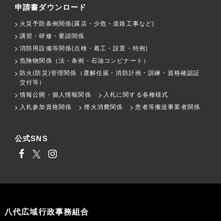
申請書ダウンロード
火災予防条例関係(露店・少危・道路工事など)
講習・研修・要請関係
消防用設備等関係(点検・着工・設置・特例)
危険物関係（法・条例・石油コンビナート）
防火(防災)管理関係（選解任届・消防計画・訓練・資格確認証
交付等）
情報公開・個人情報関係
入札に関する各種様式
入札参加資格関係
煙火消費関係
患者等搬送事業者関係
公式SNS
八代広域行政事務組合