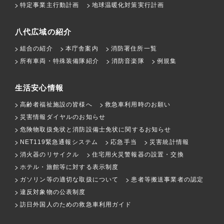
特定事業主行動計画
地球温暖化対策実行計画
八代広域の紹介
組合の紹介
本庁舎案内
消防署住所一覧
所有車両・特殊装備隊紹介
消防音楽隊
例規集
生活安心情報
高齢者福祉施設の皆様へ
救急車利用時のお願い
災害情報ダイヤルのお知らせ
危険物取扱免状と消防設備士免状に関するお知らせ
NET119緊急通報システム
応急手当
災害統計情報
消火器のリサイクル
住宅用火災警報器の設置・交換
ホテル・旅館等に対する表示制度
ガソリン等の適切な取扱について
患者等搬送事業者の認定
違反対象物の公表制度
訪日外国人のための救急車利用ガイド