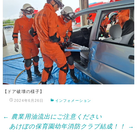
【ドア破壊の様子】
2024年6月26日
インフォメーション
Post
←
農業用油流出にご注意ください
あけぼの保育園幼年消防クラブ結成！！
→
navigation