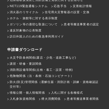
NET119緊急通報システム
応急手当
災害統計情報
消火器のリサイクル
住宅用火災警報器の設置・交換
ホテル・旅館等に対する表示制度
ガソリン等の適切な取扱について
患者等搬送事業者の認定
違反対象物の公表制度
訪日外国人のための救急車利用ガイド
申請書ダウンロード
火災予防条例関係(露店・少危・道路工事など)
講習・研修・要請関係
消防用設備等関係(点検・着工・設置・特例)
危険物関係（法・条例・石油コンビナート）
防火(防災)管理関係（選解任届・消防計画・訓練・資格確認証
交付等）
情報公開・個人情報関係
入札に関する各種様式
入札参加資格関係
煙火消費関係
患者等搬送事業者関係