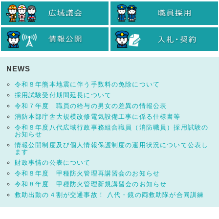
NEWS
令和８年熊本地震に伴う手数料の免除について
採用試験受付期間延長について
令和７年度 職員の給与の男女の差異の情報公表
消防本部庁舎大規模改修電気設備工事に係る仕様書等
令和８年度八代広域行政事務組合職員（消防職員）採用試験の
お知らせ
情報公開制度及び個人情報保護制度の運用状況について公表し
ます
財政事情の公表について
令和８年度 甲種防火管理再講習会のお知らせ
令和８年度 甲種防火管理新規講習会のお知らせ
救助出動の４割が交通事故！ 八代・鏡の両救助隊が合同訓練