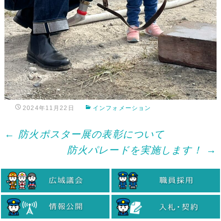
2024年11月22日
インフォメーション
Post
←
防火ポスター展の表彰について
防火パレードを実施します！
→
navigation