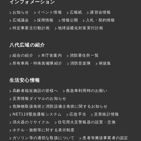
インフォメーション
お知らせ
イベント情報
広報紙
講習会情報
広域議会
採用情報
情報公開
入札・契約情報
特定事業主行動計画
地球温暖化対策実行計画
八代広域の紹介
組合の紹介
本庁舎案内
消防署住所一覧
所有車両・特殊装備隊紹介
消防音楽隊
例規集
生活安心情報
高齢者福祉施設の皆様へ
救急車利用時のお願い
災害情報ダイヤルのお知らせ
危険物取扱免状と消防設備士免状に関するお知らせ
NET119緊急通報システム
応急手当
災害統計情報
消火器のリサイクル
住宅用火災警報器の設置・交換
ホテル・旅館等に対する表示制度
ガソリン等の適切な取扱について
患者等搬送事業者の認定