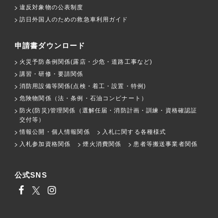
違反対象物の公表制度
訪日外国人のための救急車利用ガイド
申請書ダウンロード
火災予防条例関係(露店・少危・道路工事など)
講習・研修・要請関係
消防用設備等関係(点検・着工・設置・特例)
危険物関係（法・条例・石油コンビナート）
防火(防災)管理関係（選解任届・消防計画・訓練・資格確認証
交付等）
情報公開・個人情報関係
入札に関する各種様式
入札参加資格関係
煙火消費関係
患者等搬送事業者関係
公式SNS