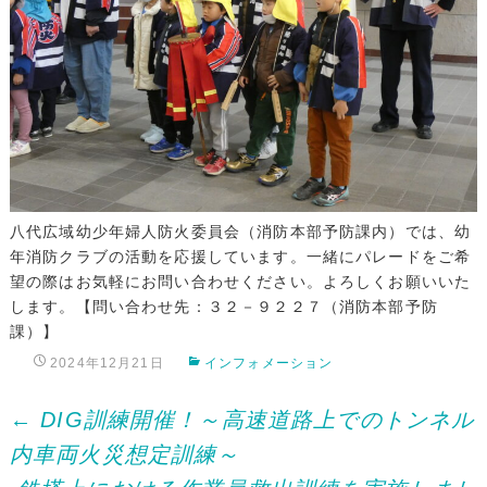
八代広域幼少年婦人防火委員会（消防本部予防課内）では、幼
年消防クラブの活動を応援しています。一緒にパレードをご希
望の際はお気軽にお問い合わせください。よろしくお願いいた
します。【問い合わせ先：３２－９２２７（消防本部予防
課）】
2024年12月21日
インフォメーション
Post
←
DIG訓練開催！～高速道路上でのトンネル
内車両火災想定訓練～
navigation