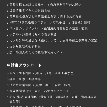
高齢者福祉施設の皆様へ
救急車利用時のお願い
災害情報ダイヤルのお知らせ
危険物取扱免状と消防設備士免状に関するお知らせ
NET119緊急通報システム
応急手当
災害統計情報
消火器のリサイクル
住宅用火災警報器の設置・交換
ホテル・旅館等に対する表示制度
ガソリン等の適切な取扱について
患者等搬送事業者の認定
違反対象物の公表制度
訪日外国人のための救急車利用ガイド
申請書ダウンロード
火災予防条例関係(露店・少危・道路工事など)
講習・研修・要請関係
消防用設備等関係(点検・着工・設置・特例)
危険物関係（法・条例・石油コンビナート）
防火(防災)管理関係（選解任届・消防計画・訓練・資格確認証
交付等）