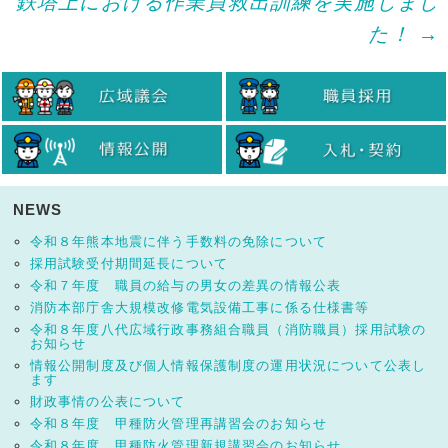
鉄塔上における作業員救出訓練を実施しまし
た！
→
NEWS
令和８年熊本地震に伴う手数料の免除について
採用試験受付期間延長について
令和７年度 職員の給与の男女の差異の情報公表
消防本部庁舎大規模改修電気設備工事に係る仕様書等
令和８年度八代広域行政事務組合職員（消防職員）採用試験の
お知らせ
情報公開制度及び個人情報保護制度の運用状況について公表し
ます
財政事情の公表について
令和８年度 甲種防火管理再講習会のお知らせ
令和８年度 甲種防火管理新規講習会のお知らせ