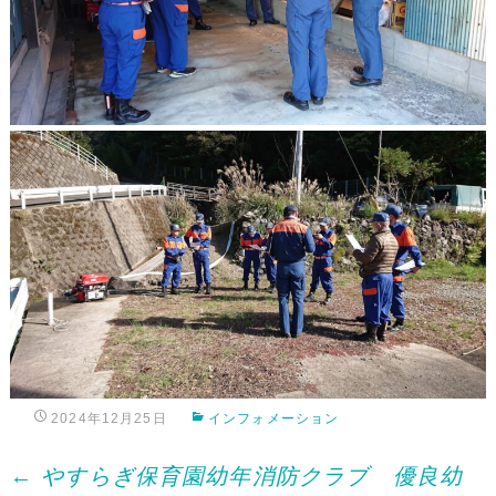
2024年12月25日
インフォメーション
Post
←
やすらぎ保育園幼年消防クラブ 優良幼