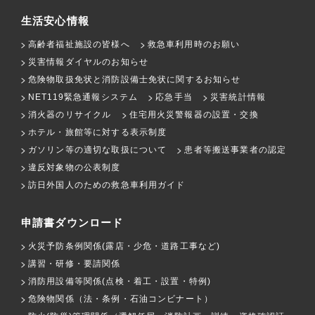
生活安心情報
高齢者福祉施設の皆様へ
救急車利用時のお願い
災害情報ダイヤルのお知らせ
危険物取扱免状と消防設備士免状に関するお知らせ
NET119緊急通報システム
応急手当
災害統計情報
消火器のリサイクル
住宅用火災警報器の設置・交換
ホテル・旅館等に対する表示制度
ガソリン等の適切な取扱について
患者等搬送事業者の認定
違反対象物の公表制度
訪日外国人のための救急車利用ガイド
申請書ダウンロード
火災予防条例関係(露店・少危・道路工事など)
講習・研修・要請関係
消防用設備等関係(点検・着工・設置・特例)
危険物関係（法・条例・石油コンビナート）