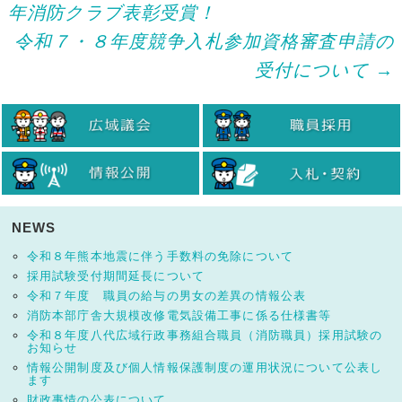
年消防クラブ表彰受賞！
navigation
令和７・８年度競争入札参加資格審査申請の
受付について
→
NEWS
令和８年熊本地震に伴う手数料の免除について
採用試験受付期間延長について
令和７年度 職員の給与の男女の差異の情報公表
消防本部庁舎大規模改修電気設備工事に係る仕様書等
令和８年度八代広域行政事務組合職員（消防職員）採用試験の
お知らせ
情報公開制度及び個人情報保護制度の運用状況について公表し
ます
財政事情の公表について