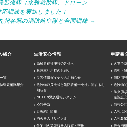
殊装備隊（水難救助隊、ドローン
対応訓練を実施しました！
九州各県の消防航空隊と合同訓練
→
の紹介
生活安心情報
申請書
高齢者福祉施設の皆様へ
火災予防
救急車利用時のお願い
講習・
一覧
災害情報ダイヤルのお知らせ
消防用設
特殊装備隊紹介
危険物取扱免状と消防設備士免状に関するお
危険物
知らせ
防火(防
NET119緊急通報システム
確認証
応急手当
情報公
災害統計情報
入札に
消火器のリサイクル
入札参
住宅用火災警報器の設置・交換
煙火消