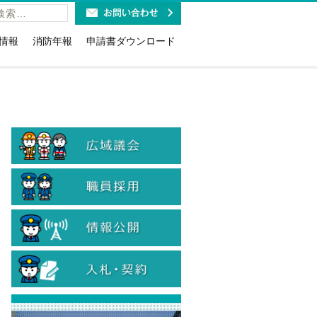
情報
消防年報
申請書ダウンロード
福祉施設の皆様へ
火災予防条例関係(露店・少危・道路
工事など)
利用時のお願い
講習・研修・要請関係
報ダイヤルのお知らせ
消防用設備等関係(点検・着工・設
紹介
取扱免状と消防設備士免状に
置・特例)
お知らせ
危険物関係（法・条例・石油コンビ
19緊急通報システム
ナート）
当
防火(防災)管理関係（選解任届・消防
計画・訓練・資格確認証交付等）
計情報
情報公開・個人情報関係
のリサイクル
入札に関する各種様式
火災警報器の設置・交換
入札参加資格関係
・旅館等に対する表示制度
煙火消費関係
ン等の適切な取扱について
患者等搬送事業者関係
象物の公表制度
国人のための救急車利用ガイ