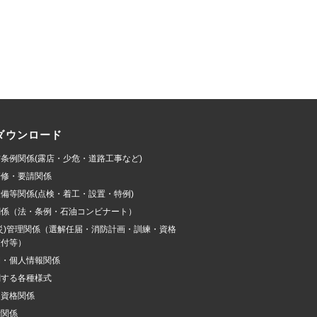
ダウンロード
条例関係(露店・少危・道路工事など)
研修・要請関係
備等関係(点検・着工・設置・特例)
関係（法・条例・石油コンビナート）
災)管理関係（選解任届・消防計画・訓練・資格
交付等）
開・個人情報関係
関する各種様式
加資格関係
費関係