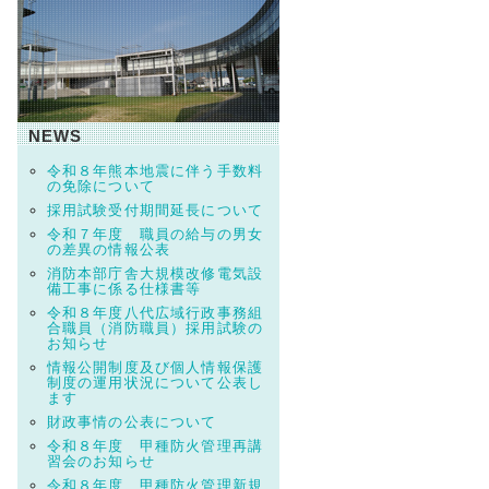
NEWS
令和８年熊本地震に伴う手数料
の免除について
採用試験受付期間延長について
令和７年度 職員の給与の男女
の差異の情報公表
消防本部庁舎大規模改修電気設
備工事に係る仕様書等
令和８年度八代広域行政事務組
合職員（消防職員）採用試験の
お知らせ
情報公開制度及び個人情報保護
制度の運用状況について公表し
ます
財政事情の公表について
令和８年度 甲種防火管理再講
習会のお知らせ
令和８年度 甲種防火管理新規