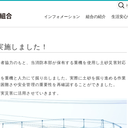
検
索:
インフォメーション
組合の紹介
生活安心
お知らせ
組合の紹介
高齢者
イベント情報
本庁舎案内
救急車
広報紙
消防署住所一覧
災害情
実施しました！
講習会情報
所有車両・特殊装備隊
危険物
関する
広域議会
消防音楽隊
NET1
業者協力のもと、当消防本部が保有する重機を使用し土砂災害対応
採用情報
例規集
応急手
情報公開
災害統
形を重機と人力にて掘り出しました。実際に土砂を掘り進める作業
入札・契約情報
の困難さや安全管理の重要性を再確認することができました。
消火器
特定事業主行動計画
、実災害に活用させていきます。
住宅用
地球温暖化対策実行計画
ホテル
ガソリ
違反対
訪日外