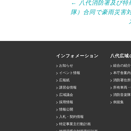
Post
←
八代消防署及び特
隊）合同で豪雨災害
navigation
インフォメーション
八代広域
お知らせ
組合の紹介
イベント情報
本庁舎案内
広報紙
消防署住所
講習会情報
所有車両・
広域議会
消防音楽隊
採用情報
例規集
情報公開
入札・契約情報
特定事業主行動計画