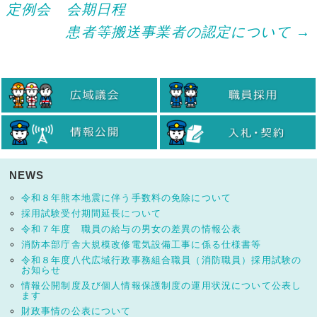
定例会 会期日程
navigation
患者等搬送事業者の認定について
→
NEWS
令和８年熊本地震に伴う手数料の免除について
採用試験受付期間延長について
令和７年度 職員の給与の男女の差異の情報公表
消防本部庁舎大規模改修電気設備工事に係る仕様書等
令和８年度八代広域行政事務組合職員（消防職員）採用試験の
お知らせ
情報公開制度及び個人情報保護制度の運用状況について公表し
ます
財政事情の公表について