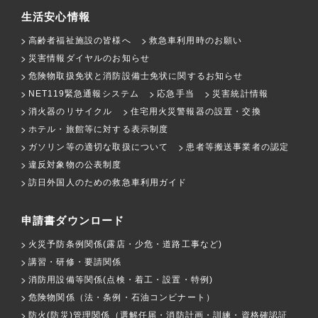
生活安心情報
高齢者福祉施設の皆様へ
救急車利用時のお願い
災害情報ダイヤルのお知らせ
危険物取扱免状と消防設備士免状に関するお知らせ
NET119緊急通報システム
応急手当
災害統計情報
消火器のリサイクル
住宅用火災警報器の設置・交換
ホテル・旅館等に対する表示制度
ガソリン等の適切な取扱について
患者等搬送事業者の認定
違反対象物の公表制度
訪日外国人のための救急車利用ガイド
申請書ダウンロード
火災予防条例関係(露店・少危・道路工事など)
講習・研修・要請関係
消防用設備等関係(点検・着工・設置・特例)
危険物関係（法・条例・石油コンビナート）
防火(防災)管理関係（選解任届・消防計画・訓練・資格確認証