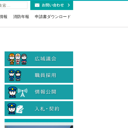
情報
消防年報
申請書ダウンロード
福祉施設の皆様へ
火災予防条例関係(露店・少危・道路
工事など)
利用時のお願い
講習・研修・要請関係
報ダイヤルのお知らせ
消防用設備等関係(点検・着工・設
紹介
取扱免状と消防設備士免状に
置・特例)
お知らせ
危険物関係（法・条例・石油コンビ
19緊急通報システム
ナート）
当
防火(防災)管理関係（選解任届・消防
計画・訓練・資格確認証交付等）
計情報
情報公開・個人情報関係
のリサイクル
入札に関する各種様式
火災警報器の設置・交換
入札参加資格関係
・旅館等に対する表示制度
煙火消費関係
ン等の適切な取扱について
患者等搬送事業者関係
象物の公表制度
国人のための救急車利用ガイ