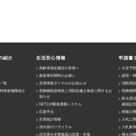
の紹介
生活安心情報
申請書
高齢者福祉施設の皆様へ
火災予防
救急車利用時のお願い
講習・
一覧
災害情報ダイヤルのお知らせ
消防用設
特殊装備隊紹介
危険物取扱免状と消防設備士免状に関するお
危険物
知らせ
防火(防
NET119緊急通報システム
確認証
応急手当
情報公
災害統計情報
入札に
消火器のリサイクル
入札参
住宅用火災警報器の設置・交換
煙火消