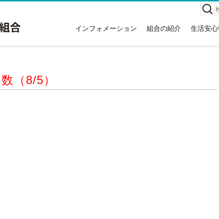
検
索:
インフォメーション
組合の紹介
生活安心
お知らせ
組合の紹介
高齢者
イベント情報
本庁舎案内
救急車
広報紙
消防署住所一覧
災害情
数（8/5）
講習会情報
所有車両・特殊装備隊
危険物
関する
広域議会
消防音楽隊
NET1
採用情報
例規集
応急手
情報公開
災害統
入札・契約情報
消火器
特定事業主行動計画
住宅用
地球温暖化対策実行計画
ホテル
ガソリ
違反対
訪日外