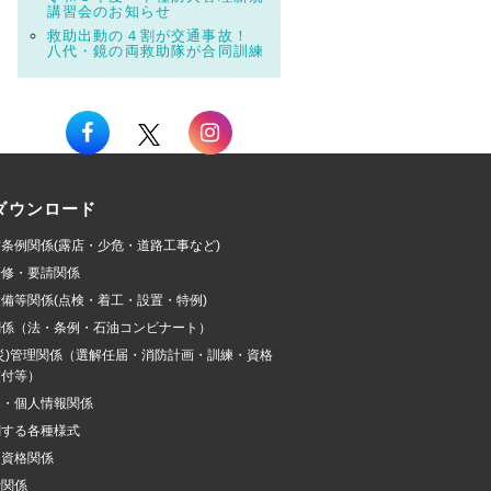
講習会のお知らせ
救助出動の４割が交通事故！
八代・鏡の両救助隊が合同訓練
ダウンロード
条例関係(露店・少危・道路工事など)
研修・要請関係
備等関係(点検・着工・設置・特例)
関係（法・条例・石油コンビナート）
災)管理関係（選解任届・消防計画・訓練・資格
交付等）
開・個人情報関係
関する各種様式
加資格関係
費関係