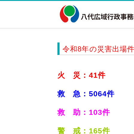
令和8年の災害出場件
火 災：41
件
救 急：5064
件
救 助：103
件
警 戒：165
件