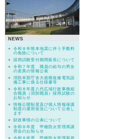
NEWS
令和８年熊本地震に伴う手数料
の免除について
採用試験受付期間延長について
令和７年度 職員の給与の男女
の差異の情報公表
消防本部庁舎大規模改修電気設
備工事に係る仕様書等
令和８年度八代広域行政事務組
合職員（消防職員）採用試験の
お知らせ
情報公開制度及び個人情報保護
制度の運用状況について公表し
ます
財政事情の公表について
令和８年度 甲種防火管理再講
習会のお知らせ
令和８年度 甲種防火管理新規