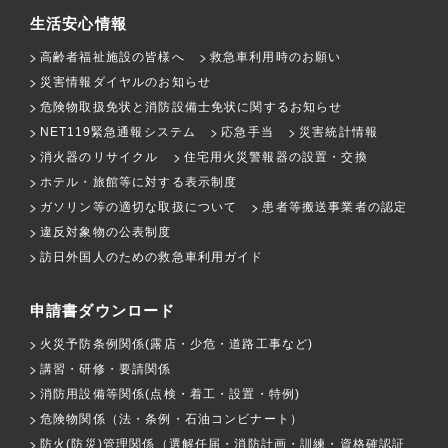
生活安心情報
高齢者福祉施設の皆様へ
救急車利用時のお願い
災害情報ダイヤルのお知らせ
危険物取扱免状と消防設備士免状に関するお知らせ
NET119緊急通報システム
応急手当
災害統計情報
消火器のリサイクル
住宅用火災警報器の設置・交換
ホテル・旅館等に対する表示制度
ガソリン等の適切な取扱について
患者等搬送事業者の認定
違反対象物の公表制度
訪日外国人のための救急車利用ガイド
申請書ダウンロード
火災予防条例関係(露店・少危・道路工事など)
講習・研修・要請関係
消防用設備等関係(点検・着工・設置・特例)
危険物関係（法・条例・石油コンビナート）
防火(防災)管理関係（選解任届・消防計画・訓練・資格確認証