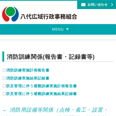
MENU
消防訓練関係(報告書・記録書等)
〇
消防訓練実施計画報告書
〇
消防訓練実施結果記録書
〇
防災管理に伴う避難訓練実施計画報告書
〇
防災管理に伴う避難訓練実施結果記録書
Post
←
消防用設備等関係（点検・着工・設置・