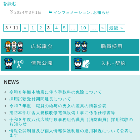
を読む
2024年3月1日
インフォメーション
,
お知らせ
3 / 11
«
1
2
3
4
5
...
10
...
»
最後 »
NEWS
令和８年熊本地震に伴う手数料の免除について
採用試験受付期間延長について
令和７年度 職員の給与の男女の差異の情報公表
消防本部庁舎大規模改修電気設備工事に係る仕様書等
令和８年度八代広域行政事務組合職員（消防職員）採用試験の
お知らせ
情報公開制度及び個人情報保護制度の運用状況について公表し
ます