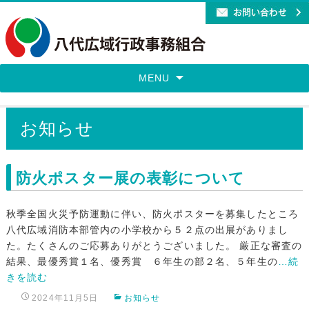
MENU
お知らせ
防火ポスター展の表彰について
秋季全国火災予防運動に伴い、防火ポスターを募集したところ
八代広域消防本部管内の小学校から５２点の出展がありまし
た。たくさんのご応募ありがとうございました。 厳正な審査の
結果、最優秀賞１名、優秀賞 ６年生の部２名、５年生の
…続
きを読む
2024年11月5日
お知らせ