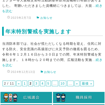
ェクター等大規模災害時活動調整本部用資機材の寄贈がありま
した。 寄贈いただきました資機材につきましては、大規
…続き
を読む
2025年2月7日
お知らせ
年末特別警戒を実施します
当消防本部では、社会が慌ただしくなる時期を迎え、住民に対
する防火、安全意識の高揚並びに火災予防の徹底を図るため、
令和６年１２月１６日から３０日までの間、年末特別警戒を実
施します。 １８時から２０時までの間、広報活動を実施
…続き
を読む
2024年12月13日
お知らせ
2 / 11
«
1
2
3
4
5
...
10
...
»
最後 »