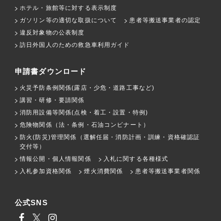
ホテル・旅館等に対する表示制度
ガソリン等の適切な取扱について
患者等搬送事業者の認定
違反対象物の公表制度
訪日外国人のための救急車利用ガイド
申請書ダウンロード
火災予防条例関係(露店・少危・道路工事など)
講習・研修・要請関係
消防用設備等関係(点検・着工・設置・特例)
危険物関係（法・条例・石油コンビナート）
防火(防災)管理関係（選解任届・消防計画・訓練・資格確認証
交付等）
情報公開・個人情報関係
入札に関する各種様式
入札参加資格関係
煙火消費関係
患者等搬送事業者関係
公式SNS