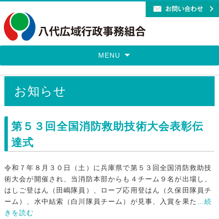
MENU
お知らせ
第５３回全国消防救助技術大会表彰伝
達式
令和７年８月３０日（土）に兵庫県で第５３回全国消防救助技
術大会が開催され、当消防本部からも４チーム９名が出場し、
はしご登はん（田嶋隊員）、ロープ応用登はん（久保田隊員チ
ーム）、水中結索（白川隊員チーム）が見事、入賞を果た
…続
きを読む