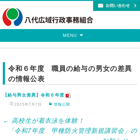
MENU
令和６年度 職員の給与の男女の差異
の情報公表
【給与男女差異】令和６年度
2025年7月7日
情報公開
Post
←
高校生が着衣泳を体験！
「令和7年度 甲種防火管理新規講習会」の
navigation