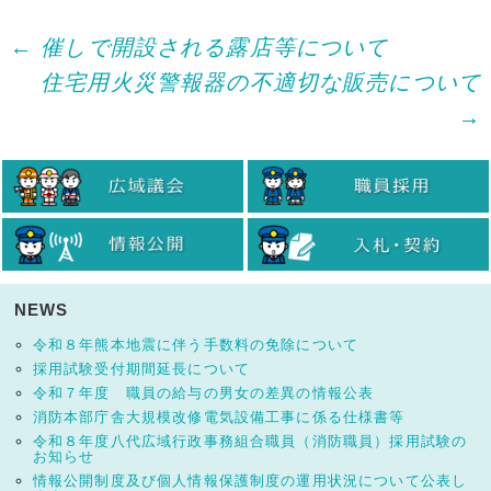
Post
←
催しで開設される露店等について
住宅用火災警報器の不適切な販売について
navigation
→
NEWS
令和８年熊本地震に伴う手数料の免除について
採用試験受付期間延長について
令和７年度 職員の給与の男女の差異の情報公表
消防本部庁舎大規模改修電気設備工事に係る仕様書等
令和８年度八代広域行政事務組合職員（消防職員）採用試験の
お知らせ
情報公開制度及び個人情報保護制度の運用状況について公表し