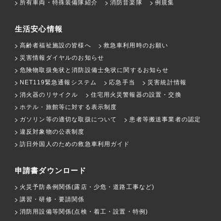
所有車両・特殊装備隊紹介
消防音楽隊
例規集
生活安心情報
高齢者福祉施設の皆様へ
救急車利用時のお願い
災害情報ダイヤルのお知らせ
危険物取扱免状と消防設備士免状に関するお知らせ
NET119緊急通報システム
応急手当
災害統計情報
消火器のリサイクル
住宅用火災警報器の設置・交換
ホテル・旅館等に対する表示制度
ガソリン等の適切な取扱について
患者等搬送事業者の認定
違反対象物の公表制度
訪日外国人のための救急車利用ガイド
申請書ダウンロード
火災予防条例関係(露店・少危・道路工事など)
講習・研修・要請関係
消防用設備等関係(点検・着工・設置・特例)