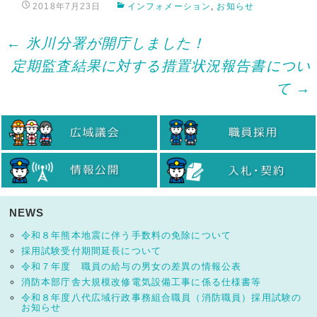
2018年7月23日
インフォメーション
,
お知らせ
Post
←
氷川分署が開庁しました！
定期監査結果に対する措置状況報告書につい
navigation
て
→
NEWS
令和８年熊本地震に伴う手数料の免除について
採用試験受付期間延長について
令和７年度 職員の給与の男女の差異の情報公表
消防本部庁舎大規模改修電気設備工事に係る仕様書等
令和８年度八代広域行政事務組合職員（消防職員）採用試験の
お知らせ