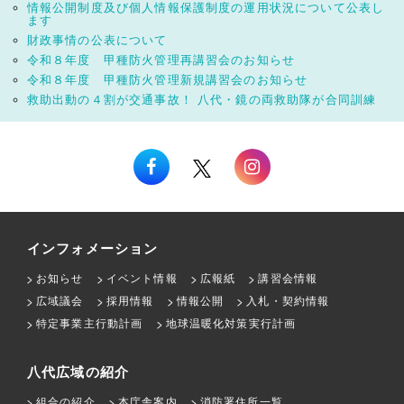
情報公開制度及び個人情報保護制度の運用状況について公表し
ます
財政事情の公表について
令和８年度 甲種防火管理再講習会のお知らせ
令和８年度 甲種防火管理新規講習会のお知らせ
救助出動の４割が交通事故！ 八代・鏡の両救助隊が合同訓練
インフォメーション
お知らせ
イベント情報
広報紙
講習会情報
広域議会
採用情報
情報公開
入札・契約情報
特定事業主行動計画
地球温暖化対策実行計画
八代広域の紹介
組合の紹介
本庁舎案内
消防署住所一覧