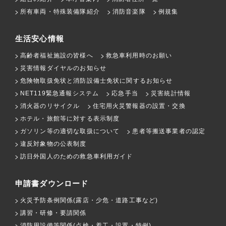
所有車両・特殊装備隊紹介
消防音楽隊
例規集
生活安心情報
高齢者福祉施設の皆様へ
救急車利用時のお願い
災害情報ダイヤルのお知らせ
危険物取扱免状と消防設備士免状に関するお知らせ
NET119緊急通報システム
応急手当
災害統計情報
消火器のリサイクル
住宅用火災警報器の設置・交換
ホテル・旅館等に対する表示制度
ガソリン等の適切な取扱について
患者等搬送事業者の認定
違反対象物の公表制度
訪日外国人のための救急車利用ガイド
申請書ダウンロード
火災予防条例関係(露店・少危・道路工事など)
講習・研修・要請関係
消防用設備等関係(点検・着工・設置・特例)