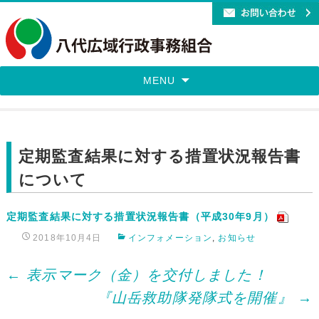
MENU
定期監査結果に対する措置状況報告書
について
定期監査結果に対する措置状況報告書（平成30年9月）
2018年10月4日
インフォメーション
,
お知らせ
Post
←
表示マーク（金）を交付しました！
『山岳救助隊発隊式を開催』
→
navigation