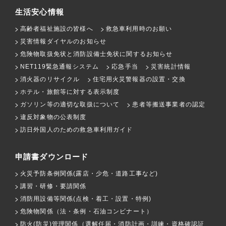
生活安心情報
高齢者福祉施設の皆様へ
救急車利用時のお願い
災害情報ダイヤルのお知らせ
危険物取扱免状と消防設備士免状に関するお知らせ
NET119緊急通報システム
応急手当
災害統計情報
消火器のリサイクル
住宅用火災警報器の設置・交換
ホテル・旅館等に対する表示制度
ガソリン等の適切な取扱について
患者等搬送事業者の認定
違反対象物の公表制度
訪日外国人のための救急車利用ガイド
申請書ダウンロード
火災予防条例関係(露店・少危・道路工事など)
講習・研修・要請関係
消防用設備等関係(点検・着工・設置・特例)
危険物関係（法・条例・石油コンビナート）
防火(防災)管理関係（選解任届・消防計画・訓練・資格確認証