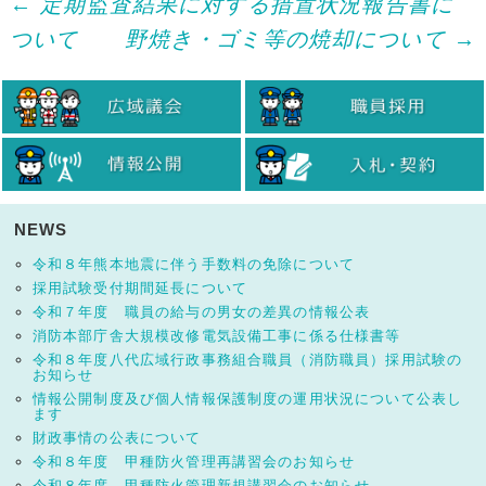
Post
←
定期監査結果に対する措置状況報告書に
ついて
野焼き・ゴミ等の焼却について
→
navigation
NEWS
令和８年熊本地震に伴う手数料の免除について
採用試験受付期間延長について
令和７年度 職員の給与の男女の差異の情報公表
消防本部庁舎大規模改修電気設備工事に係る仕様書等
令和８年度八代広域行政事務組合職員（消防職員）採用試験の
お知らせ
情報公開制度及び個人情報保護制度の運用状況について公表し
ます
財政事情の公表について
令和８年度 甲種防火管理再講習会のお知らせ
令和８年度 甲種防火管理新規講習会のお知らせ