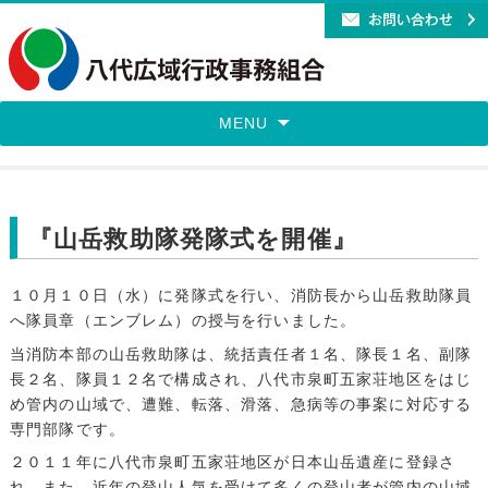
MENU
『山岳救助隊発隊式を開催』
１０月１０日（水）に発隊式を行い、消防長から山岳救助隊員
へ隊員章（エンブレム）の授与を行いました。
当消防本部の山岳救助隊は、統括責任者１名、隊長１名、副隊
長２名、隊員１２名で構成され、八代市泉町五家荘地区をはじ
め管内の山域で、遭難、転落、滑落、急病等の事案に対応する
専門部隊です。
２０１１年に八代市泉町五家荘地区が日本山岳遺産に登録さ
れ、また、近年の登山人気を受けて多くの登山者が管内の山域