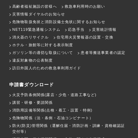
高齢者福祉施設の皆様へ
救急車利用時のお願い
災害情報ダイヤルのお知らせ
危険物取扱免状と消防設備士免状に関するお知らせ
NET119緊急通報システム
応急手当
災害統計情報
消火器のリサイクル
住宅用火災警報器の設置・交換
ホテル・旅館等に対する表示制度
ガソリン等の適切な取扱について
患者等搬送事業者の認定
違反対象物の公表制度
訪日外国人のための救急車利用ガイド
申請書ダウンロード
火災予防条例関係(露店・少危・道路工事など)
講習・研修・要請関係
消防用設備等関係(点検・着工・設置・特例)
危険物関係（法・条例・石油コンビナート）
防火(防災)管理関係（選解任届・消防計画・訓練・資格確認証
交付等）