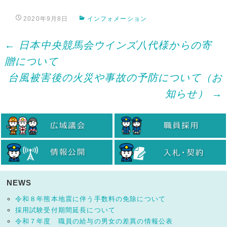
2020年9月8日
インフォメーション
Post
←
日本中央競馬会ウインズ八代様からの寄
贈について
navigation
台風被害後の火災や事故の予防について（お
知らせ）
→
NEWS
令和８年熊本地震に伴う手数料の免除について
採用試験受付期間延長について
令和７年度 職員の給与の男女の差異の情報公表