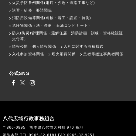
火災予防条例関係(露店・少危・道路工事など)
講習・研修・要請関係
消防用設備等関係(点検・着工・設置・特例)
危険物関係（法・条例・石油コンビナート）
防火(防災)管理関係（選解任届・消防計画・訓練・資格確認証
交付等）
情報公開・個人情報関係
入札に関する各種様式
入札参加資格関係
煙火消費関係
患者等搬送事業者関係
公式SNS
八代広域行政事務組合
〒866-0895 熊本県八代市大村町 970 番地
消防本部 TEL 0965-32-6181 FAX 0965-32-9251