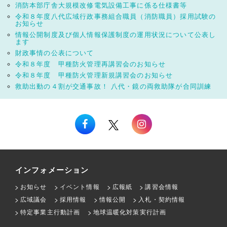
消防本部庁舎大規模改修電気設備工事に係る仕様書等
令和８年度八代広域行政事務組合職員（消防職員）採用試験の
お知らせ
情報公開制度及び個人情報保護制度の運用状況について公表し
ます
財政事情の公表について
令和８年度 甲種防火管理再講習会のお知らせ
令和８年度 甲種防火管理新規講習会のお知らせ
救助出動の４割が交通事故！ 八代・鏡の両救助隊が合同訓練
インフォメーション
お知らせ
イベント情報
広報紙
講習会情報
広域議会
採用情報
情報公開
入札・契約情報
特定事業主行動計画
地球温暖化対策実行計画