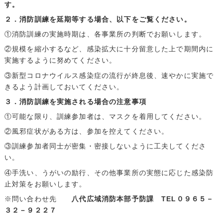
す。
２．消防訓練を延期等する場合、以下をご覧ください。
①消防訓練の実施時期は、各事業所の判断でお願いします。
②規模を縮小するなど、感染拡大に十分留意した上で期間内に
実施するように努めてください。
③新型コロナウイルス感染症の流行が終息後、速やかに実施で
きるよう計画しておいてください。
３．消防訓練を実施される場合の注意事項
①可能な限り、訓練参加者は、マスクを着用してください。
②風邪症状がある方は、参加を控えてください。
③訓練参加者同士が密集・密接しないように工夫してくださ
い。
④手洗い、うがいの励行、その他事業所の実態に応じた感染防
止対策をお願いします。
※問い合わせ先
八代広域消防本部予防課 TEL０９６５－
３２－９２２７