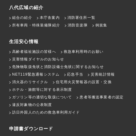
八代広域の紹介
組合の紹介
本庁舎案内
消防署住所一覧
所有車両・特殊装備隊紹介
消防音楽隊
例規集
生活安心情報
高齢者福祉施設の皆様へ
救急車利用時のお願い
災害情報ダイヤルのお知らせ
危険物取扱免状と消防設備士免状に関するお知らせ
NET119緊急通報システム
応急手当
災害統計情報
消火器のリサイクル
住宅用火災警報器の設置・交換
ホテル・旅館等に対する表示制度
ガソリン等の適切な取扱について
患者等搬送事業者の認定
違反対象物の公表制度
訪日外国人のための救急車利用ガイド
申請書ダウンロード