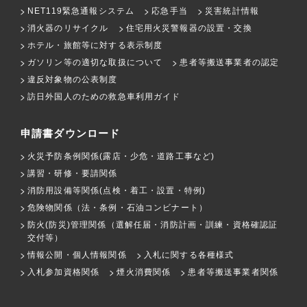
NET119緊急通報システム
応急手当
災害統計情報
消火器のリサイクル
住宅用火災警報器の設置・交換
ホテル・旅館等に対する表示制度
ガソリン等の適切な取扱について
患者等搬送事業者の認定
違反対象物の公表制度
訪日外国人のための救急車利用ガイド
申請書ダウンロード
火災予防条例関係(露店・少危・道路工事など)
講習・研修・要請関係
消防用設備等関係(点検・着工・設置・特例)
危険物関係（法・条例・石油コンビナート）
防火(防災)管理関係（選解任届・消防計画・訓練・資格確認証
交付等）
情報公開・個人情報関係
入札に関する各種様式
入札参加資格関係
煙火消費関係
患者等搬送事業者関係