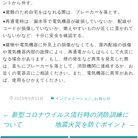
ントから外す。
●避難のため自宅をはなれる際は、ブレーカーを落とす。
●再通電時は、漏水等で電気機器が破損していないか、配線や
コードが損傷していないか、燃えやすいものが近くに置かれて
いないかなど、十分に安全を確認する。
●建物や電気機器に外見上の損傷がなくても、屋内配線の損傷
や電気機器内部の故障により、再通電からしばらくして火災に
なる場合があります。もし、煙の発生など異常を発見した際
は、直ちにブレーカーを落として、消防機関に連絡するか、お
近くの電器店にご相談ください。また、電気機器に異常があれ
ば、使用をひかえてください。
2020年9月11日
インフォメーション
,
お知らせ
Post
←
新型コロナウイルス流行時の消防訓練に
ついて
地震火災を防ぐポイント
→
navigation