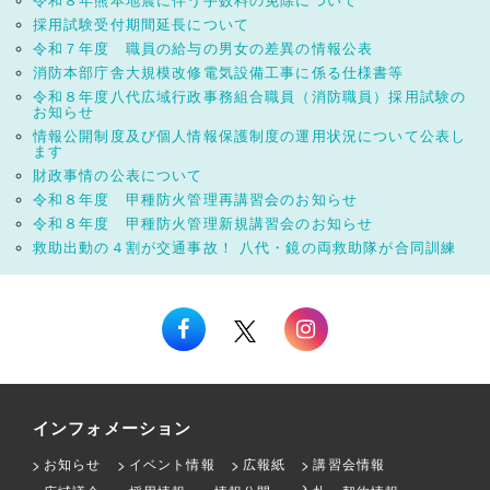
令和８年熊本地震に伴う手数料の免除について
採用試験受付期間延長について
令和７年度 職員の給与の男女の差異の情報公表
消防本部庁舎大規模改修電気設備工事に係る仕様書等
令和８年度八代広域行政事務組合職員（消防職員）採用試験の
お知らせ
情報公開制度及び個人情報保護制度の運用状況について公表し
ます
財政事情の公表について
令和８年度 甲種防火管理再講習会のお知らせ
令和８年度 甲種防火管理新規講習会のお知らせ
救助出動の４割が交通事故！ 八代・鏡の両救助隊が合同訓練
インフォメーション
お知らせ
イベント情報
広報紙
講習会情報