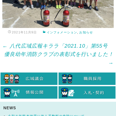
2021年11月9日
インフォメーション
,
お知らせ
Post
←
八代広域広報キララ「2021.10」第55号
優良幼年消防クラブの表彰式を行いました！
navigation
→
NEWS