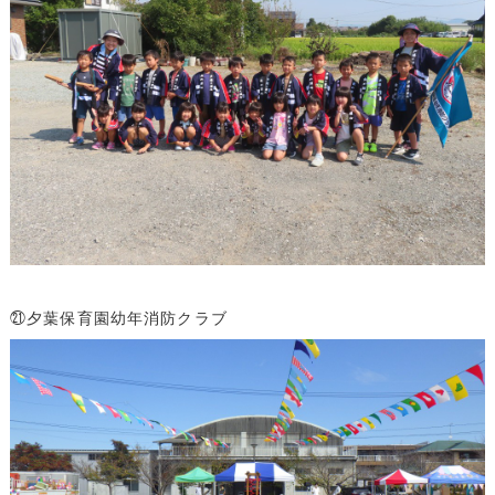
㉑夕葉保育園幼年消防クラブ