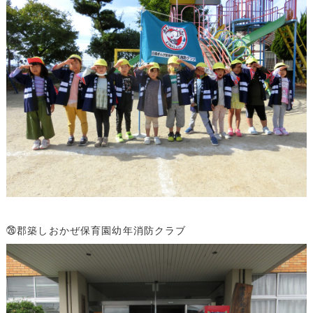
㉖郡築しおかぜ保育園幼年消防クラブ