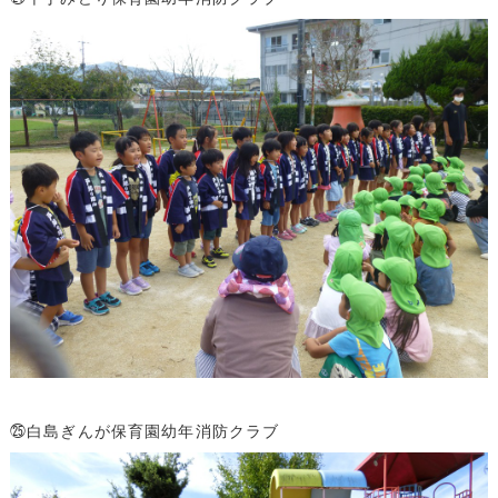
㉕白島ぎんが保育園幼年消防クラブ