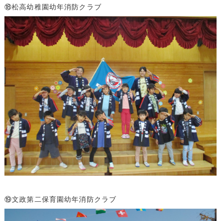
⑱松高幼稚園幼年消防クラブ
⑲文政第二保育園幼年消防クラブ