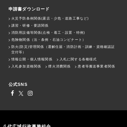
申請書ダウンロード
火災予防条例関係(露店・少危・道路工事など)
講習・研修・要請関係
消防用設備等関係(点検・着工・設置・特例)
危険物関係（法・条例・石油コンビナート）
防火(防災)管理関係（選解任届・消防計画・訓練・資格確認証
交付等）
情報公開・個人情報関係
入札に関する各種様式
入札参加資格関係
煙火消費関係
患者等搬送事業者関係
公式SNS
八代広域行政事務組合