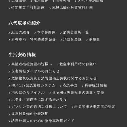
広域議会
採用情報
情報公開
入札・契約情報
特定事業主行動計画
地球温暖化対策実行計画
八代広域の紹介
組合の紹介
本庁舎案内
消防署住所一覧
所有車両・特殊装備隊紹介
消防音楽隊
例規集
生活安心情報
高齢者福祉施設の皆様へ
救急車利用時のお願い
災害情報ダイヤルのお知らせ
危険物取扱免状と消防設備士免状に関するお知らせ
NET119緊急通報システム
応急手当
災害統計情報
消火器のリサイクル
住宅用火災警報器の設置・交換
ホテル・旅館等に対する表示制度
ガソリン等の適切な取扱について
患者等搬送事業者の認定
違反対象物の公表制度
訪日外国人のための救急車利用ガイド