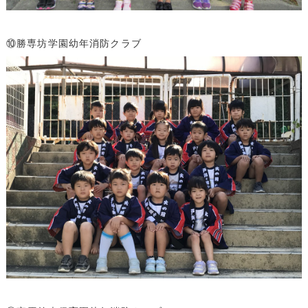
⑩勝専坊学園幼年消防クラブ