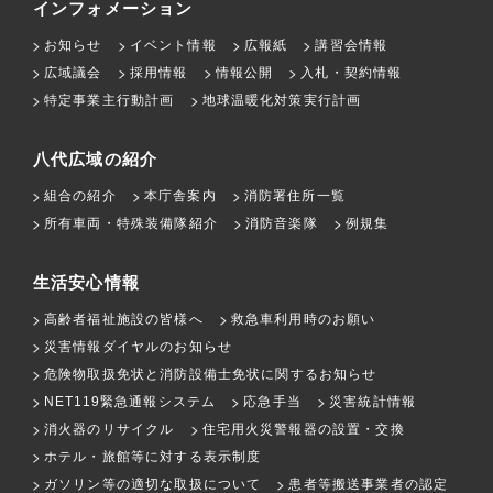
インフォメーション
お知らせ
イベント情報
広報紙
講習会情報
広域議会
採用情報
情報公開
入札・契約情報
特定事業主行動計画
地球温暖化対策実行計画
八代広域の紹介
組合の紹介
本庁舎案内
消防署住所一覧
所有車両・特殊装備隊紹介
消防音楽隊
例規集
生活安心情報
高齢者福祉施設の皆様へ
救急車利用時のお願い
災害情報ダイヤルのお知らせ
危険物取扱免状と消防設備士免状に関するお知らせ
NET119緊急通報システム
応急手当
災害統計情報
消火器のリサイクル
住宅用火災警報器の設置・交換
ホテル・旅館等に対する表示制度
ガソリン等の適切な取扱について
患者等搬送事業者の認定