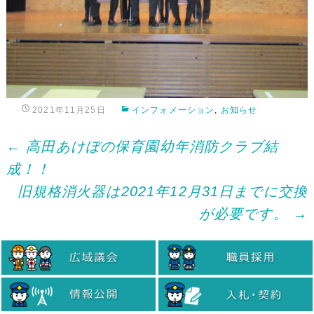
2021年11月25日
インフォメーション
,
お知らせ
Post
←
高田あけぼの保育園幼年消防クラブ結
成！！
navigation
旧規格消火器は2021年12月31日までに交換
が必要です。
→