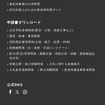
違反対象物の公表制度
訪日外国人のための救急車利用ガイド
申請書ダウンロード
火災予防条例関係(露店・少危・道路工事など)
講習・研修・要請関係
消防用設備等関係(点検・着工・設置・特例)
危険物関係（法・条例・石油コンビナート）
防火(防災)管理関係（選解任届・消防計画・訓練・資格確認証
交付等）
情報公開・個人情報関係
入札に関する各種様式
入札参加資格関係
煙火消費関係
患者等搬送事業者関係
公式SNS