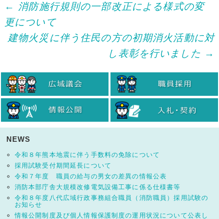
Post
←
消防施行規則の一部改正による様式の変
更について
navigation
建物火災に伴う住民の方の初期消火活動に対
し表彰を行いました
→
NEWS
令和８年熊本地震に伴う手数料の免除について
採用試験受付期間延長について
令和７年度 職員の給与の男女の差異の情報公表
消防本部庁舎大規模改修電気設備工事に係る仕様書等
令和８年度八代広域行政事務組合職員（消防職員）採用試験の
お知らせ
情報公開制度及び個人情報保護制度の運用状況について公表し