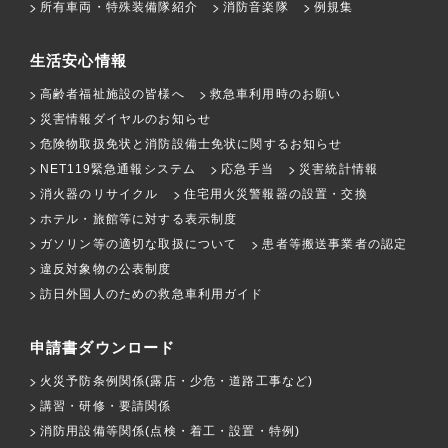
所有車両・特殊装備隊紹介
消防音楽隊
例規集
生活安心情報
高齢者福祉施設の皆様へ
救急車利用時のお願い
災害情報ダイヤルのお知らせ
危険物取扱免状と消防設備士免状に関するお知らせ
NET119緊急通報システム
応急手当
災害統計情報
消火器のリサイクル
住宅用火災警報器の設置・交換
ホテル・旅館等に対する表示制度
ガソリン等の適切な取扱について
患者等搬送事業者の認定
違反対象物の公表制度
訪日外国人のための救急車利用ガイド
申請書ダウンロード
火災予防条例関係(露店・少危・道路工事など)
講習・研修・要請関係
消防用設備等関係(点検・着工・設置・特例)