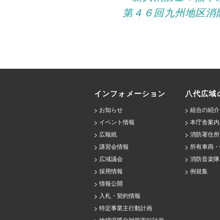
第４６回九州地区消
navigation
インフォメーション
八代広域
お知らせ
組合の紹介
イベント情報
本庁舎案内
広報紙
消防署住所
講習会情報
所有車両・
広域議会
消防音楽隊
採用情報
例規集
情報公開
入札・契約情報
特定事業主行動計画