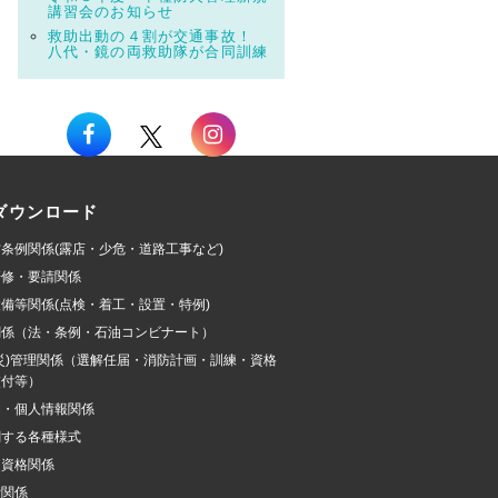
講習会のお知らせ
救助出動の４割が交通事故！
八代・鏡の両救助隊が合同訓練
ダウンロード
条例関係(露店・少危・道路工事など)
研修・要請関係
備等関係(点検・着工・設置・特例)
関係（法・条例・石油コンビナート）
災)管理関係（選解任届・消防計画・訓練・資格
交付等）
開・個人情報関係
関する各種様式
加資格関係
費関係