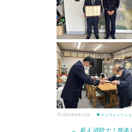
2023年4月14日
インフォメーシ
Post
←
新人消防士！熊本