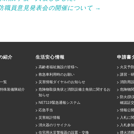
防職員意見発表会の開催について
→
の紹介
生活安心情報
申請書
高齢者福祉施設の皆様へ
火災予防
救急車利用時のお願い
講習・
一覧
災害情報ダイヤルのお知らせ
消防用設
特殊装備隊紹介
危険物取扱免状と消防設備士免状に関するお
危険物
知らせ
防火(防
NET119緊急通報システム
確認証
応急手当
情報公
災害統計情報
入札に
消火器のリサイクル
入札参
住宅用火災警報器の設置・交換
煙火消