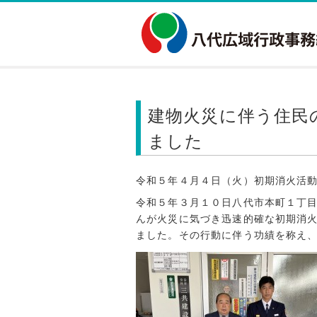
建物火災に伴う住民
ました
令和５年４月４日（火）初期消火活
令和５年３月１０日八代市本町１丁
んが火災に気づき迅速的確な初期消
ました。その行動に伴う功績を称え