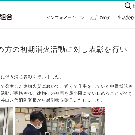
検
索:
インフォメーション
組合の紹介
生活安心
お知らせ
組合の紹介
高齢者
イベント情報
本庁舎案内
救急車
広報紙
消防署住所一覧
災害情
の方の初期消火活動に対し表彰を行い
講習会情報
所有車両・特殊装備隊
危険物
関する
広域議会
消防音楽隊
NET1
採用情報
例規集
応急手
情報公開
動に伴う消防表彰を行いました。
災害統
入札・契約情報
目で発生した建物火災において、近くで仕事をしていた中野博視さ
消火器
火活動が実施され、建物への被害を最小限に食い止めることができ
特定事業主行動計画
住宅用
、谷口八代消防署長から感謝状を贈呈いたしました。
地球温暖化対策実行計画
ホテル
ガソリ
違反対
訪日外