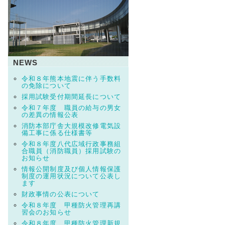
NEWS
令和８年熊本地震に伴う手数料
の免除について
採用試験受付期間延長について
令和７年度 職員の給与の男女
の差異の情報公表
消防本部庁舎大規模改修電気設
備工事に係る仕様書等
令和８年度八代広域行政事務組
合職員（消防職員）採用試験の
お知らせ
情報公開制度及び個人情報保護
制度の運用状況について公表し
ます
財政事情の公表について
令和８年度 甲種防火管理再講
習会のお知らせ
令和８年度 甲種防火管理新規