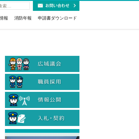
情報
消防年報
申請書ダウンロード
福祉施設の皆様へ
火災予防条例関係(露店・少危・道路
工事など)
利用時のお願い
講習・研修・要請関係
報ダイヤルのお知らせ
消防用設備等関係(点検・着工・設
紹介
取扱免状と消防設備士免状に
置・特例)
お知らせ
危険物関係（法・条例・石油コンビ
19緊急通報システム
ナート）
当
防火(防災)管理関係（選解任届・消防
計画・訓練・資格確認証交付等）
計情報
情報公開・個人情報関係
のリサイクル
入札に関する各種様式
火災警報器の設置・交換
入札参加資格関係
・旅館等に対する表示制度
煙火消費関係
ン等の適切な取扱について
患者等搬送事業者関係
象物の公表制度
国人のための救急車利用ガイ