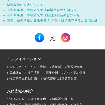
財政事情の公表について
令和８年度 甲種防火管理再講習会のお知らせ
令和８年度 甲種防火管理新規講習会のお知らせ
救助出動の４割が交通事故！ 八代・鏡の両救助隊が合同訓練
インフォメーション
お知らせ
イベント情報
広報紙
講習会情報
広域議会
採用情報
情報公開
入札・契約情報
特定事業主行動計画
地球温暖化対策実行計画
八代広域の紹介
組合の紹介
本庁舎案内
消防署住所一覧
所有車両・特殊装備隊紹介
消防音楽隊
例規集