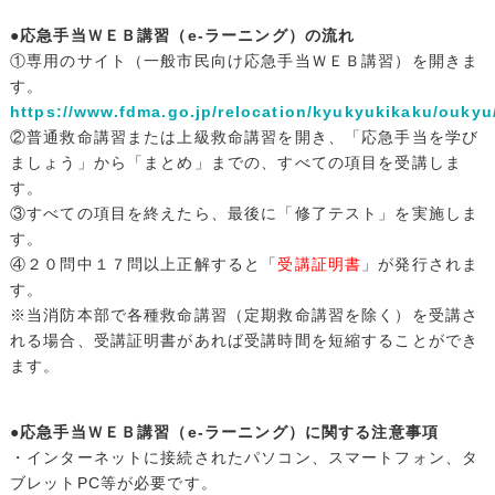
●応急手当ＷＥＢ講習（e-ラーニング）の流れ
①専用のサイト（一般市民向け応急手当ＷＥＢ講習）を開きま
す。
https://www.fdma.go.jp/relocation/kyukyukikaku/oukyu
②普通救命講習または上級救命講習を開き、「応急手当を学び
ましょう」から「まとめ」までの、すべての項目を受講しま
す。
③すべての項目を終えたら、最後に「修了テスト」を実施しま
す。
④２０問中１７問以上正解すると「
受講証明書
」が発行されま
す。
※当消防本部で各種救命講習（定期救命講習を除く）を受講さ
れる場合、受講証明書があれば受講時間を短縮することができ
ます。
●応急手当ＷＥＢ講習（e-ラーニング）に関する注意事項
・インターネットに接続されたパソコン、スマートフォン、タ
ブレットPC等が必要です。