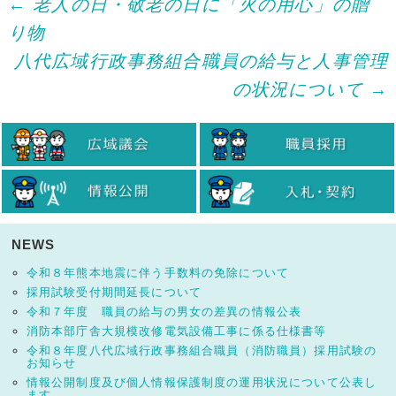
Post
←
老人の日・敬老の日に「火の用心」の贈
り物
navigation
八代広域行政事務組合職員の給与と人事管理
の状況について
→
NEWS
令和８年熊本地震に伴う手数料の免除について
採用試験受付期間延長について
令和７年度 職員の給与の男女の差異の情報公表
消防本部庁舎大規模改修電気設備工事に係る仕様書等
令和８年度八代広域行政事務組合職員（消防職員）採用試験の
お知らせ
情報公開制度及び個人情報保護制度の運用状況について公表し
ます