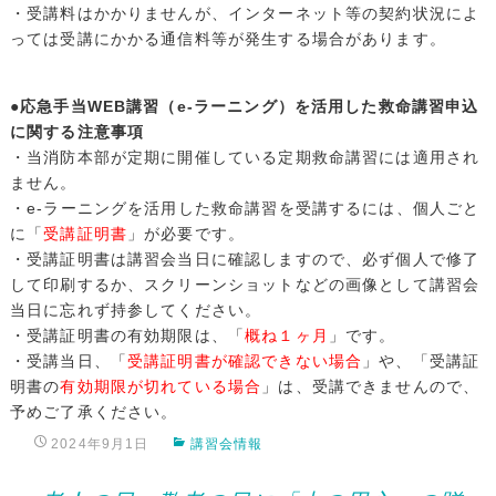
・受講料はかかりませんが、インターネット等の契約状況によ
っては受講にかかる通信料等が発生する場合があります。
●応急手当WEB講習（e-ラーニング）を活用した救命講習申込
に関する注意事項
・当消防本部が定期に開催している定期救命講習には適用され
ません。
・e-ラーニングを活用した救命講習を受講するには、個人ごと
に「
受講証明書
」が必要です。
・受講証明書は講習会当日に確認しますので、必ず個人で修了
して印刷するか、スクリーンショットなどの画像として講習会
当日に忘れず持参してください。
・受講証明書の有効期限は、「
概ね１ヶ月
」です。
・受講当日、「
受講証明書が確認できない場合
」や、「受講証
明書の
有効期限が切れている場合
」は、受講できませんので、
予めご了承ください。
2024年9月1日
講習会情報