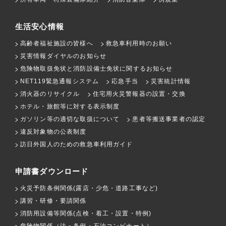
生活安心情報
高齢者福祉施設の皆様へ
救急車利用時のお願い
災害情報ダイヤルのお知らせ
危険物取扱免状と消防設備士免状に関するお知らせ
NET119緊急通報システム
応急手当
災害統計情報
消火器のリサイクル
住宅用火災警報器の設置・交換
ホテル・旅館等に対する表示制度
ガソリン等の適切な取扱について
患者等搬送事業者の認定
違反対象物の公表制度
訪日外国人のための救急車利用ガイド
申請書ダウンロード
火災予防条例関係(露店・少危・道路工事など)
講習・研修・要請関係
消防用設備等関係(点検・着工・設置・特例)
危険物関係（法・条例・石油コンビナート）