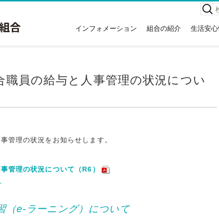
検
索:
インフォメーション
組合の紹介
生活安心
お知らせ
組合の紹介
高齢者
イベント情報
本庁舎案内
救急車
広報紙
消防署住所一覧
災害情
合職員の給与と人事管理の状況につい
講習会情報
所有車両・特殊装備隊
危険物
関する
広域議会
消防音楽隊
NET1
採用情報
例規集
応急手
情報公開
災害統
入札・契約情報
人事管理の状況をお知らせします。
消火器
特定事業主行動計画
住宅用
地球温暖化対策実行計画
事管理の状況について（R6）
ホテル
ン
ガソリ
違反対
（e-ラーニング）について
訪日外