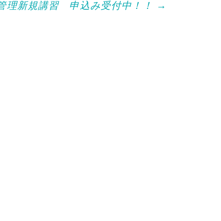
ド
管理新規講習 申込み受付中！！
→