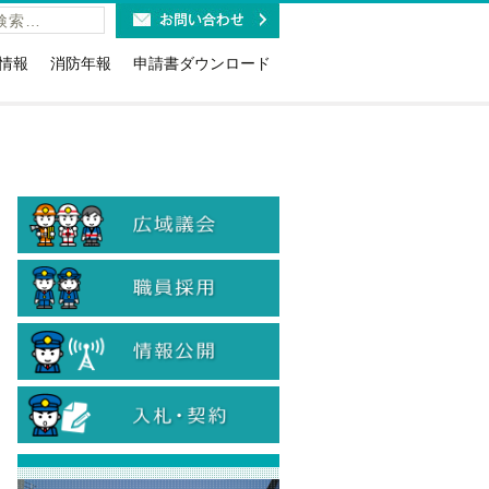
情報
消防年報
申請書ダウンロード
福祉施設の皆様へ
火災予防条例関係(露店・少危・道路
工事など)
利用時のお願い
講習・研修・要請関係
報ダイヤルのお知らせ
消防用設備等関係(点検・着工・設
紹介
取扱免状と消防設備士免状に
置・特例)
お知らせ
危険物関係（法・条例・石油コンビ
19緊急通報システム
ナート）
当
防火(防災)管理関係（選解任届・消防
計画・訓練・資格確認証交付等）
計情報
情報公開・個人情報関係
のリサイクル
入札に関する各種様式
火災警報器の設置・交換
入札参加資格関係
・旅館等に対する表示制度
煙火消費関係
ン等の適切な取扱について
患者等搬送事業者関係
象物の公表制度
国人のための救急車利用ガイ