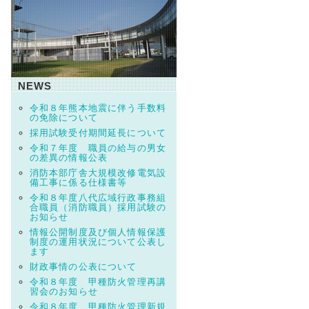
NEWS
令和８年熊本地震に伴う手数料
の免除について
採用試験受付期間延長について
令和７年度 職員の給与の男女
の差異の情報公表
消防本部庁舎大規模改修電気設
備工事に係る仕様書等
令和８年度八代広域行政事務組
合職員（消防職員）採用試験の
お知らせ
情報公開制度及び個人情報保護
制度の運用状況について公表し
ます
財政事情の公表について
令和８年度 甲種防火管理再講
習会のお知らせ
令和８年度 甲種防火管理新規