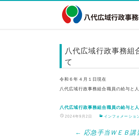
八代広域行政事務組
て
令和６年４月１日現在
八代広域行政事務組合職員の給与と
八代広域行政事務組合職員の給与と人
2024年9月2日
インフォメーショ
Post
←
応急手当ＷＥＢ講習