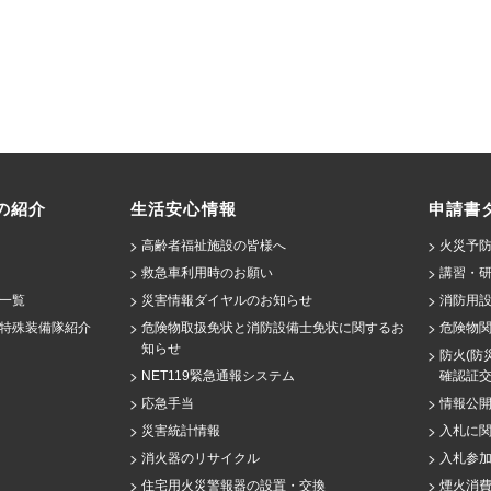
の紹介
生活安心情報
申請書
高齢者福祉施設の皆様へ
火災予防
救急車利用時のお願い
講習・
一覧
災害情報ダイヤルのお知らせ
消防用設
特殊装備隊紹介
危険物取扱免状と消防設備士免状に関するお
危険物
知らせ
防火(防
NET119緊急通報システム
確認証
応急手当
情報公
災害統計情報
入札に
消火器のリサイクル
入札参
住宅用火災警報器の設置・交換
煙火消