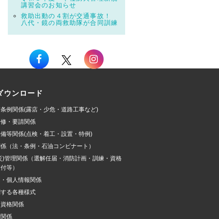
講習会のお知らせ
救助出動の４割が交通事故！
八代・鏡の両救助隊が合同訓練
ダウンロード
条例関係(露店・少危・道路工事など)
研修・要請関係
備等関係(点検・着工・設置・特例)
関係（法・条例・石油コンビナート）
災)管理関係（選解任届・消防計画・訓練・資格
交付等）
開・個人情報関係
関する各種様式
加資格関係
費関係