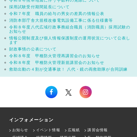
令和８年熊本地震に伴う手数料の免除について
採用試験受付期間延長について
令和７年度 職員の給与の男女の差異の情報公表
消防本部庁舎大規模改修電気設備工事に係る仕様書等
令和８年度八代広域行政事務組合職員（消防職員）採用試験の
お知らせ
情報公開制度及び個人情報保護制度の運用状況について公表し
ます
財政事情の公表について
令和８年度 甲種防火管理再講習会のお知らせ
令和８年度 甲種防火管理新規講習会のお知らせ
救助出動の４割が交通事故！ 八代・鏡の両救助隊が合同訓練
インフォメーション
お知らせ
イベント情報
広報紙
講習会情報