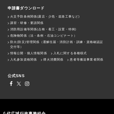
申請書ダウンロード
火災予防条例関係(露店・少危・道路工事など)
講習・研修・要請関係
消防用設備等関係(点検・着工・設置・特例)
危険物関係（法・条例・石油コンビナート）
防火(防災)管理関係（選解任届・消防計画・訓練・資格確認証
交付等）
情報公開・個人情報関係
入札に関する各種様式
入札参加資格関係
煙火消費関係
患者等搬送事業者関係
公式SNS
八代広域行政事務組合