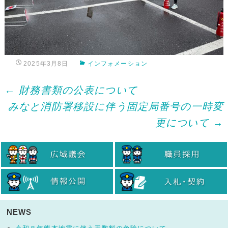
2025年3月8日
インフォメーション
Post
←
財務書類の公表について
みなと消防署移設に伴う固定局番号の一時変
navigation
更について
→
NEWS