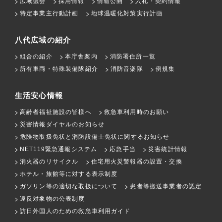
広域議会
採用情報
情報公開
入札・契約情報
特定事業主行動計画
地球温暖化対策実行計画
八代広域の紹介
組合の紹介
本庁舎案内
消防署住所一覧
所有車両・特殊装備隊紹介
消防音楽隊
例規集
生活安心情報
高齢者福祉施設の皆様へ
救急車利用時のお願い
災害情報ダイヤルのお知らせ
危険物取扱免状と消防設備士免状に関するお知らせ
NET119緊急通報システム
応急手当
災害統計情報
消火器のリサイクル
住宅用火災警報器の設置・交換
ホテル・旅館等に対する表示制度
ガソリン等の適切な取扱について
患者等搬送事業者の認定
違反対象物の公表制度
訪日外国人のための救急車利用ガイド