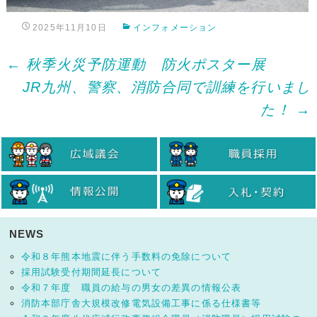
2025年11月10日
インフォメーション
Post
←
秋季火災予防運動 防火ポスター展
JR九州、警察、消防合同で訓練を行いまし
navigation
た！
→
NEWS
令和８年熊本地震に伴う手数料の免除について
採用試験受付期間延長について
令和７年度 職員の給与の男女の差異の情報公表
消防本部庁舎大規模改修電気設備工事に係る仕様書等