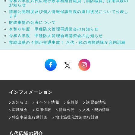
令和８年度八代広域行政事務組合職員（消防職員）採用試験の
お知らせ
情報公開制度及び個人情報保護制度の運用状況について公表し
ます
財政事情の公表について
令和８年度 甲種防火管理再講習会のお知らせ
令和８年度 甲種防火管理新規講習会のお知らせ
救助出動の４割が交通事故！ 八代・鏡の両救助隊が合同訓練
インフォメーション
お知らせ
イベント情報
広報紙
講習会情報
広域議会
採用情報
情報公開
入札・契約情報
特定事業主行動計画
地球温暖化対策実行計画
八代広域の紹介