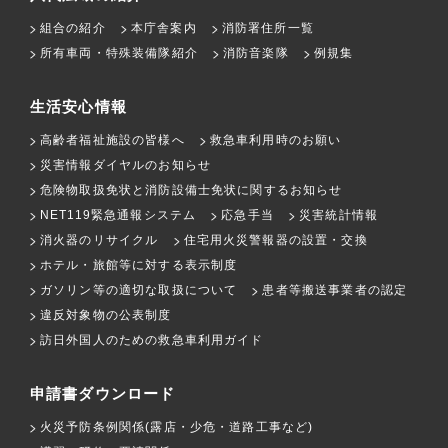
組合の紹介
本庁舎案内
消防署住所一覧
所有車両・特殊装備隊紹介
消防音楽隊
例規集
生活安心情報
高齢者福祉施設の皆様へ
救急車利用時のお願い
災害情報ダイヤルのお知らせ
危険物取扱免状と消防設備士免状に関するお知らせ
NET119緊急通報システム
応急手当
災害統計情報
消火器のリサイクル
住宅用火災警報器の設置・交換
ホテル・旅館等に対する表示制度
ガソリン等の適切な取扱について
患者等搬送事業者の認定
違反対象物の公表制度
訪日外国人のための救急車利用ガイド
申請書ダウンロード
火災予防条例関係(露店・少危・道路工事など)