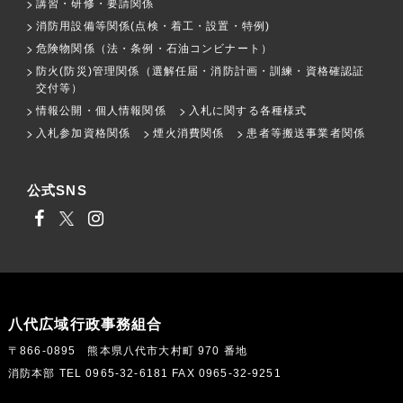
講習・研修・要請関係
消防用設備等関係(点検・着工・設置・特例)
危険物関係（法・条例・石油コンビナート）
防火(防災)管理関係（選解任届・消防計画・訓練・資格確認証
交付等）
情報公開・個人情報関係
入札に関する各種様式
入札参加資格関係
煙火消費関係
患者等搬送事業者関係
公式SNS
八代広域行政事務組合
〒866-0895 熊本県八代市大村町 970 番地
消防本部 TEL 0965-32-6181 FAX 0965-32-9251