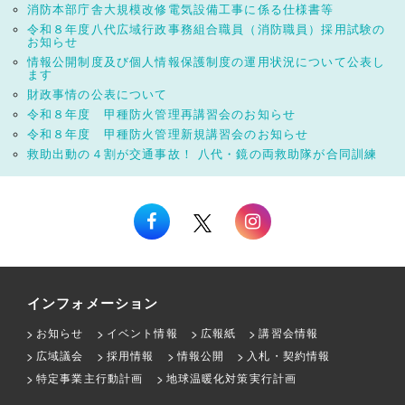
消防本部庁舎大規模改修電気設備工事に係る仕様書等
令和８年度八代広域行政事務組合職員（消防職員）採用試験の
お知らせ
情報公開制度及び個人情報保護制度の運用状況について公表し
ます
財政事情の公表について
令和８年度 甲種防火管理再講習会のお知らせ
令和８年度 甲種防火管理新規講習会のお知らせ
救助出動の４割が交通事故！ 八代・鏡の両救助隊が合同訓練
インフォメーション
お知らせ
イベント情報
広報紙
講習会情報
広域議会
採用情報
情報公開
入札・契約情報
特定事業主行動計画
地球温暖化対策実行計画