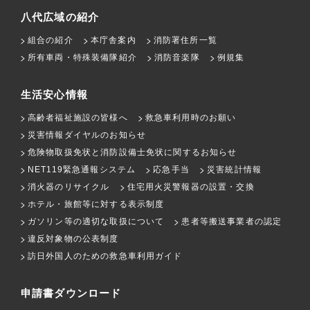
八代広域の紹介
組合の紹介
本庁舎案内
消防署住所一覧
所有車両・特殊装備隊紹介
消防音楽隊
例規集
生活安心情報
高齢者福祉施設の皆様へ
救急車利用時のお願い
災害情報ダイヤルのお知らせ
危険物取扱免状と消防設備士免状に関するお知らせ
NET119緊急通報システム
応急手当
災害統計情報
消火器のリサイクル
住宅用火災警報器の設置・交換
ホテル・旅館等に対する表示制度
ガソリン等の適切な取扱について
患者等搬送事業者の認定
違反対象物の公表制度
訪日外国人のための救急車利用ガイド
申請書ダウンロード