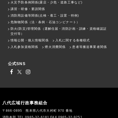
火災予防条例関係(露店・少危・道路工事など)
講習・研修・要請関係
消防用設備等関係(点検・着工・設置・特例)
危険物関係（法・条例・石油コンビナート）
防火(防災)管理関係（選解任届・消防計画・訓練・資格確認証
交付等）
情報公開・個人情報関係
入札に関する各種様式
入札参加資格関係
煙火消費関係
患者等搬送事業者関係
公式SNS
八代広域行政事務組合
〒866-0895 熊本県八代市大村町 970 番地
消防本部 TEL 0965-32-6181 FAX 0965-32-9251