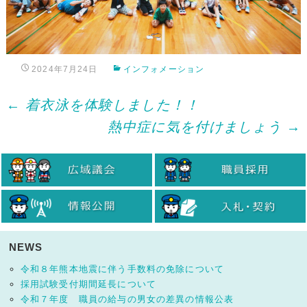
2024年7月24日
インフォメーション
Post
←
着衣泳を体験しました！！
熱中症に気を付けましょう
→
navigation
NEWS
令和８年熊本地震に伴う手数料の免除について
採用試験受付期間延長について
令和７年度 職員の給与の男女の差異の情報公表