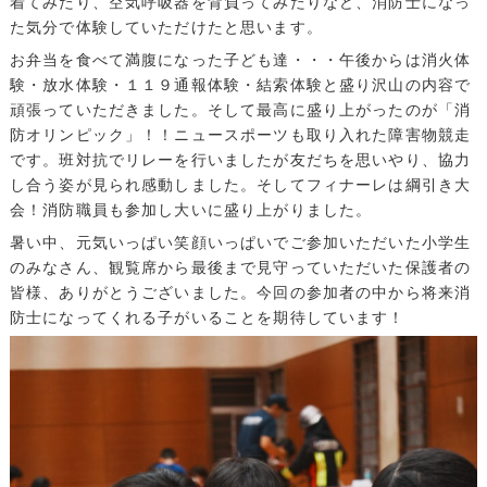
着てみたり、空気呼吸器を背負ってみたりなど、消防士になっ
た気分で体験していただけたと思います。
お弁当を食べて満腹になった子ども達・・・午後からは消火体
験・放水体験・１１９通報体験・結索体験と盛り沢山の内容で
頑張っていただきました。そして最高に盛り上がったのが「消
防オリンピック」！！ニュースポーツも取り入れた障害物競走
です。班対抗でリレーを行いましたが友だちを思いやり、協力
し合う姿が見られ感動しました。そしてフィナーレは綱引き大
会！消防職員も参加し大いに盛り上がりました。
暑い中、元気いっぱい笑顔いっぱいでご参加いただいた小学生
のみなさん、観覧席から最後まで見守っていただいた保護者の
皆様、ありがとうございました。今回の参加者の中から将来消
防士になってくれる子がいることを期待しています！